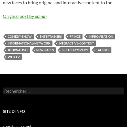
new faces to bring original and interactive content to the …
Original post by
admin
COMEDY-SHOW
ENTERTAINERS
FRINGE
IMPROVISATION
INFORMATIONAL-NETWORK
INTERACTIVE-CONTENT
JOURNALISTS
NEW-FACES
SKETCH-COMEDY
TALENTS
WEB-TV
Rechercher :
SITE D'INFO
romain.gires.net