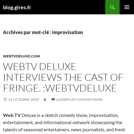
Aller
Recherche
blog.gires.fr
au
MENU
contenu
PRINCI
Archives par mot-clé : improvisation
WEBTVDELUXE.COM
WEBTV DELUXE
INTERVIEWS THE CAST OF
FRINGE. :WEBTVDELUXE
12 OCTOBRE 2009
LAISSER UN COMMENTAIRE
Web TV
Deluxe is a sketch comedy show, Improvisation,
entertainment, and informational network showcasing the
talents of seasoned entertainers, news journalists, and fresh