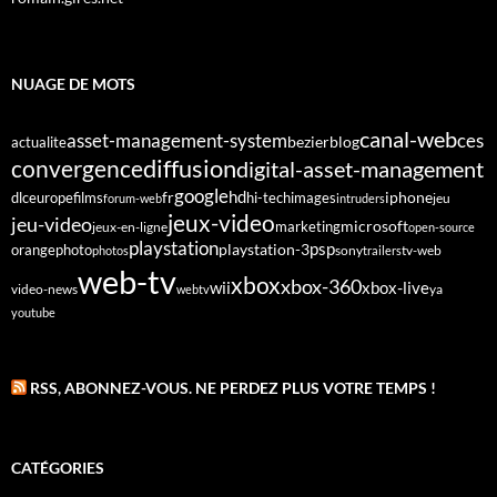
NUAGE DE MOTS
canal-web
asset-management-system
ces
bezier
blog
actualite
diffusion
convergence
digital-asset-management
google
fr
hd
dlc
europe
films
iphone
hi-tech
images
jeu
forum-web
intruders
jeux-video
jeu-video
microsoft
marketing
jeux-en-ligne
open-source
playstation
psp
orange
photo
playstation-3
sony
tv-web
photos
trailers
web-tv
xbox
xbox-360
wii
xbox-live
video-news
webtv
ya
youtube
RSS, ABONNEZ-VOUS. NE PERDEZ PLUS VOTRE TEMPS !
CATÉGORIES