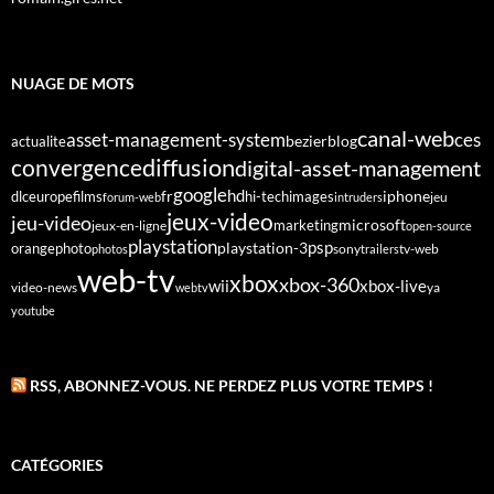
NUAGE DE MOTS
canal-web
asset-management-system
ces
bezier
blog
actualite
diffusion
convergence
digital-asset-management
google
fr
hd
dlc
europe
films
iphone
hi-tech
images
jeu
forum-web
intruders
jeux-video
jeu-video
microsoft
marketing
jeux-en-ligne
open-source
playstation
psp
orange
photo
playstation-3
sony
tv-web
photos
trailers
web-tv
xbox
xbox-360
wii
xbox-live
video-news
webtv
ya
youtube
RSS, ABONNEZ-VOUS. NE PERDEZ PLUS VOTRE TEMPS !
CATÉGORIES