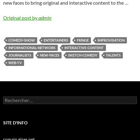
new faces to bring original and interactive content to the …
Original post by
admin
COMEDY-SHOW
ENTERTAINERS
FRINGE
IMPROVISATION
INFORMATIONAL-NETWORK
INTERACTIVE-CONTENT
JOURNALISTS
NEW-FACES
SKETCH-COMEDY
TALENTS
WEB-TV
Rechercher :
SITE D'INFO
romain.gires.net