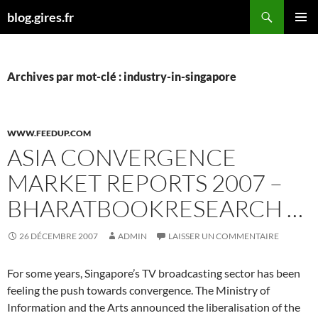
Aller
Recherche
blog.gires.fr
au
MENU
contenu
PRINCI
Archives par mot-clé : industry-in-singapore
WWW.FEEDUP.COM
ASIA CONVERGENCE
MARKET REPORTS 2007 –
BHARATBOOKRESEARCH …
26 DÉCEMBRE 2007
ADMIN
LAISSER UN COMMENTAIRE
For some years, Singapore’s TV broadcasting sector has been
feeling the push towards convergence. The Ministry of
Information and the Arts announced the liberalisation of the