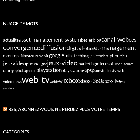
NUAGE DE MOTS
canal-web
asset-management-system
ces
bezier
blog
actualite
diffusion
convergence
digital-asset-management
google
fr
hd
dlc
europe
films
iphone
hi-tech
images
jeu
forum-web
intruders
jeux-video
jeu-video
microsoft
marketing
jeux-en-ligne
open-source
playstation
psp
orange
photo
playstation-3
sony
tv-web
photos
trailers
web-tv
xbox
xbox-360
wii
xbox-live
video-news
webtv
ya
youtube
RSS, ABONNEZ-VOUS. NE PERDEZ PLUS VOTRE TEMPS !
CATÉGORIES