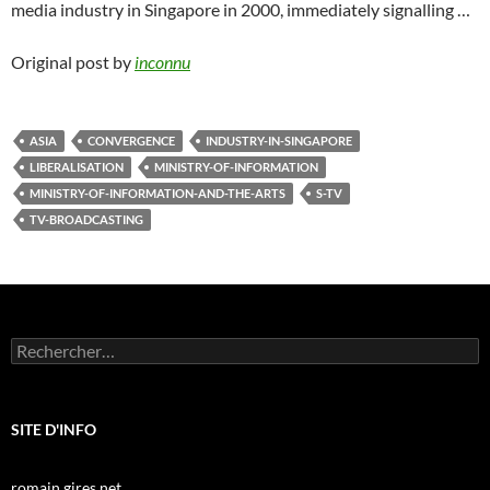
media industry in Singapore in 2000, immediately signalling …
Original post by
inconnu
ASIA
CONVERGENCE
INDUSTRY-IN-SINGAPORE
LIBERALISATION
MINISTRY-OF-INFORMATION
MINISTRY-OF-INFORMATION-AND-THE-ARTS
S-TV
TV-BROADCASTING
Rechercher :
SITE D'INFO
romain.gires.net