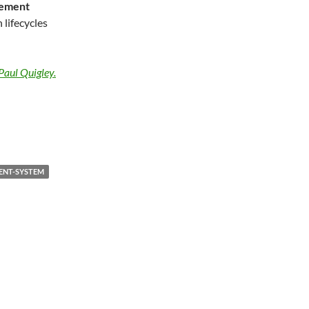
ement
lifecycles
aul Quigley.
NT-SYSTEM