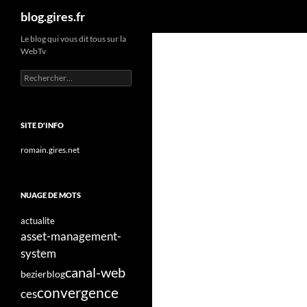
Recherche
blog.gires.fr
Aller
Le blog qui vous dit tous sur la
WebTv
au
contenu
Rechercher :
SITE D'INFO
romain.gires.net
NUAGE DE MOTS
actualite
asset-management-
system
canal-web
bezier
blog
convergence
ces