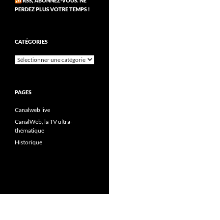
RSS, ABONNEZ-VOUS. NE
PERDEZ PLUS VOTRE TEMPS !
CATÉGORIES
Catégories
PAGES
Canalweb live
CanalWeb, la TV ultra-
thématique
Historique