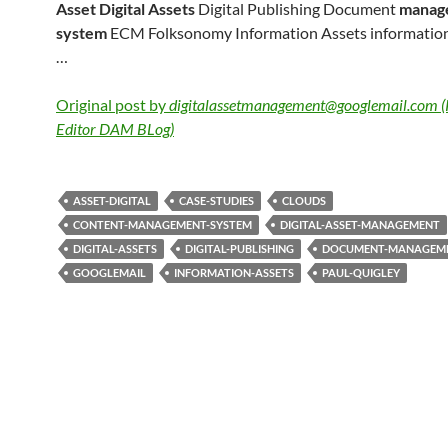
Asset Digital Assets
Digital Publishing Document
manag
system
ECM Folksonomy Information Assets information 
…
Original post by
digitalassetmanagement@googlemail.com (P
Editor DAM BLog)
ASSET-DIGITAL
CASE-STUDIES
CLOUDS
CONTENT-MANAGEMENT-SYSTEM
DIGITAL-ASSET-MANAGEMENT
DIGITAL-ASSETS
DIGITAL-PUBLISHING
DOCUMENT-MANAGEME
GOOGLEMAIL
INFORMATION-ASSETS
PAUL-QUIGLEY