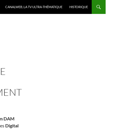
CANALWEB, LA TV ULTRA-THÉMATIQUE
HISTORIQUE
TE
MENT
em DAM
ies
Digital