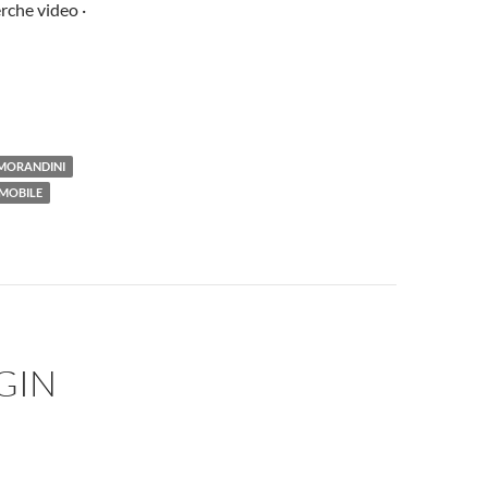
rche video ·
MORANDINI
MOBILE
GIN