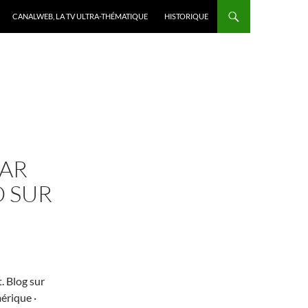
CANALWEB, LA TV ULTRA-THÉMATIQUE
HISTORIQUE
PAR
O SUR
. Blog sur
érique ·