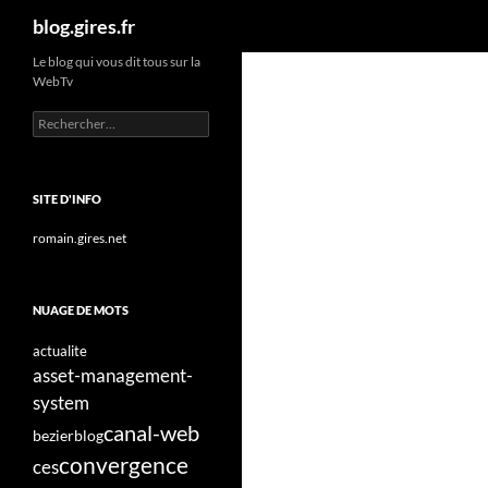
Recherche
blog.gires.fr
Aller
Le blog qui vous dit tous sur la
WebTv
au
contenu
Rechercher :
SITE D'INFO
romain.gires.net
NUAGE DE MOTS
actualite
asset-management-
system
canal-web
bezier
blog
convergence
ces