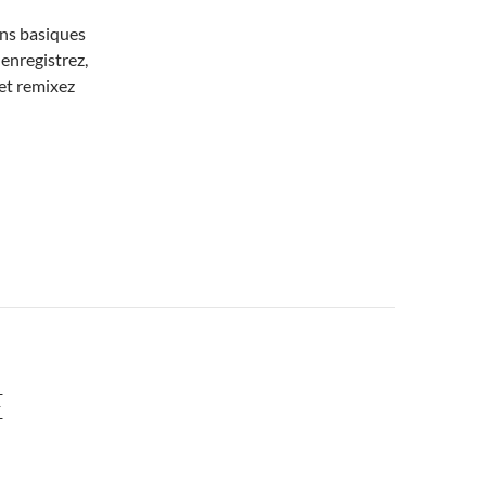
ons basiques
enregistrez,
 et remixez
E
…