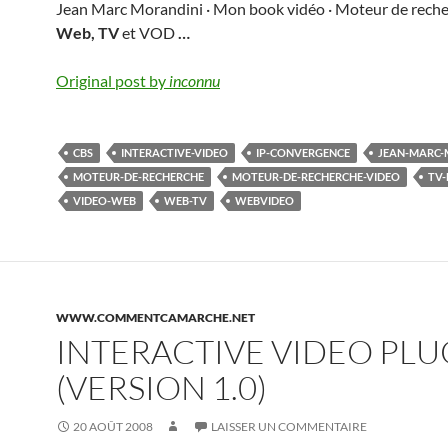
Jean Marc Morandini · Mon book vidéo · Moteur de reche
Web, TV
et VOD
…
Original post by
inconnu
CBS
INTERACTIVE-VIDEO
IP-CONVERGENCE
JEAN-MARC-
MOTEUR-DE-RECHERCHE
MOTEUR-DE-RECHERCHE-VIDEO
TV-
VIDEO-WEB
WEB-TV
WEBVIDEO
WWW.COMMENTCAMARCHE.NET
INTERACTIVE VIDEO PLU
(VERSION 1.0)
20 AOÛT 2008
LAISSER UN COMMENTAIRE