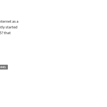
nternet as a
tly started
5? that
NNEL