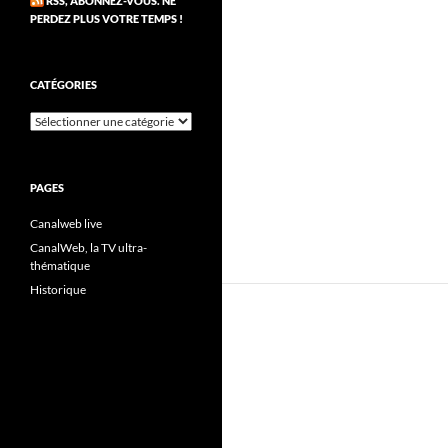
RSS, ABONNEZ-VOUS. NE
PERDEZ PLUS VOTRE TEMPS !
CATÉGORIES
Catégories
PAGES
Canalweb live
CanalWeb, la TV ultra-
thématique
Historique