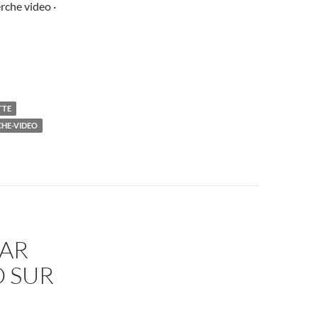
rche video ·
TTE
HE-VIDEO
PAR
O SUR