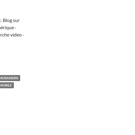
. Blog sur
érique ·
rche video ·
MORANDINI
MOBILE