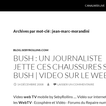
CANALWEB LIVE
Archives par mot-clé : jean-marc-morandini
BLOG.SEBYROLLINS.COM
BUSH : UN JOURNALISTE
JETTE CES CHAUSSURES 
BUSH | VIDEO SUR LE WE
14 DÉCEMBRE 2008
LAISSER UN COMMENTAIRE
Video
web TV
mobile by SebyRollins
…
Vidéo sur internet
les
WebTV
· Ecosphère et Vidéo · Forums du Repaire num