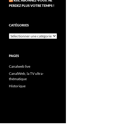
RSS, ABONNEZ-VOUS. NE
PERDEZ PLUS VOTRE TEMPS !
CATÉGORIES
Catégories
PAGES
Canalweb live
CanalWeb, la TV ultra-
thématique
Historique