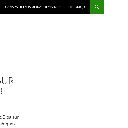
CANALWEB, LA TV ULTRA-THÉMATIQUE
HISTORIQUE
SUR
B
. Blog sur
érique ·