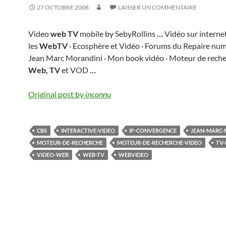
27 OCTOBRE 2008
LAISSER UN COMMENTAIRE
Video
web TV
mobile by SebyRollins
…
Vidéo sur internet
les
WebTV
· Ecosphère et Vidéo · Forums du Repaire num
Jean Marc Morandini · Mon book vidéo · Moteur de reche
Web, TV
et VOD
…
Original post by
inconnu
CBS
INTERACTIVE-VIDEO
IP-CONVERGENCE
JEAN-MARC-
MOTEUR-DE-RECHERCHE
MOTEUR-DE-RECHERCHE-VIDEO
TV-
VIDEO-WEB
WEB-TV
WEBVIDEO