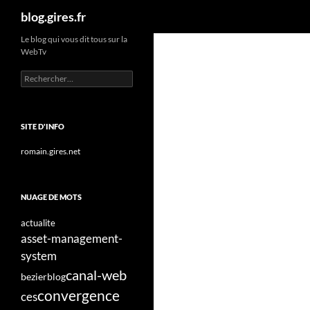
Recherche
blog.gires.fr
Aller
Le blog qui vous dit tous sur la
WebTv
au
contenu
Rechercher :
SITE D'INFO
romain.gires.net
NUAGE DE MOTS
actualite
asset-management-
system
canal-web
bezier
blog
convergence
ces