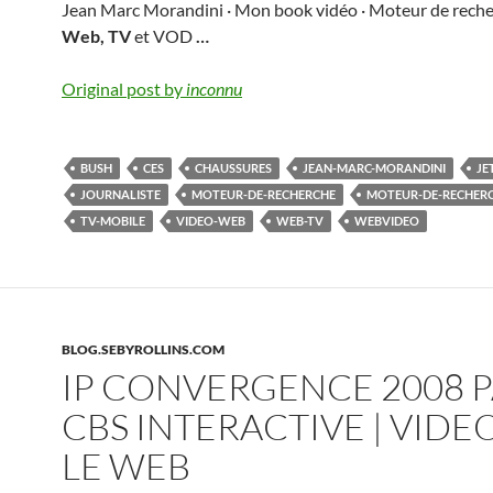
Jean Marc Morandini · Mon book vidéo · Moteur de reche
Web, TV
et VOD
…
Original post by
inconnu
BUSH
CES
CHAUSSURES
JEAN-MARC-MORANDINI
JE
JOURNALISTE
MOTEUR-DE-RECHERCHE
MOTEUR-DE-RECHERC
TV-MOBILE
VIDEO-WEB
WEB-TV
WEBVIDEO
BLOG.SEBYROLLINS.COM
IP CONVERGENCE 2008 
CBS INTERACTIVE | VIDE
LE WEB