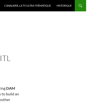
CANALWEB, LA TV ULTRA-THÉMATIQUE
HISTORIQUE
ITL
ting
DAM
 to build an
nother