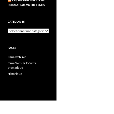
RSS, ABONNEZ-VOUS. NE
PERDEZ PLUS VOTRE TEMPS !
CATÉGORIES
Catégories
PAGES
Canalweb live
CanalWeb, la TV ultra-
thématique
Historique