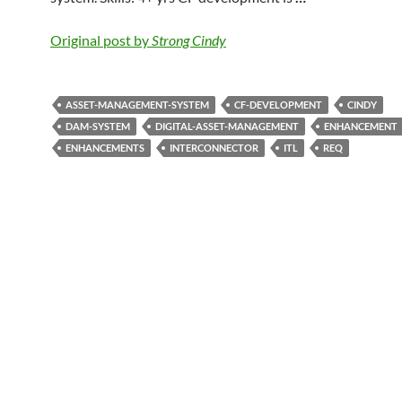
Original post by
Strong Cindy
ASSET-MANAGEMENT-SYSTEM
CF-DEVELOPMENT
CINDY
DAM-SYSTEM
DIGITAL-ASSET-MANAGEMENT
ENHANCEMENT
ENHANCEMENTS
INTERCONNECTOR
ITL
REQ