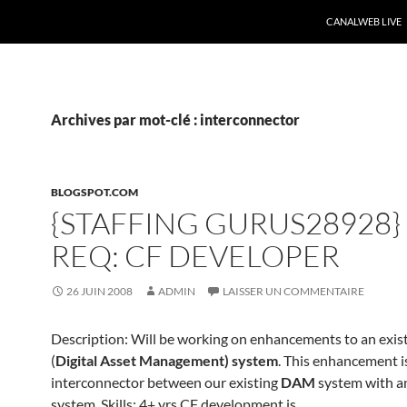
CANALWEB LIVE
Archives par mot-clé : interconnector
BLOGSPOT.COM
{STAFFING GURUS28928} 
REQ: CF DEVELOPER
26 JUIN 2008
ADMIN
LAISSER UN COMMENTAIRE
Description: Will be working on enhancements to an exis
(
Digital Asset Management) system
. This enhancement is
interconnector between our existing
DAM
system with a
system. Skills: 4+ yrs CF development is
…