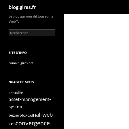
Recherche
blog.gires.fr
Aller
Le blog qui vous dit tous sur la
WebTv
au
contenu
Rechercher :
SITE D'INFO
romain.gires.net
NUAGE DE MOTS
actualite
asset-management-
system
canal-web
bezier
blog
convergence
ces