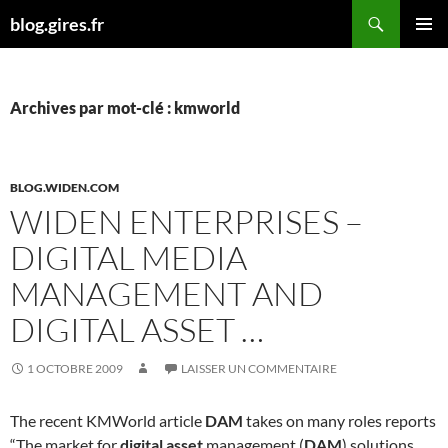
Aller
Recherche
blog.gires.fr
au
MENU
contenu
PRINCI
Archives par mot-clé : kmworld
BLOG.WIDEN.COM
WIDEN ENTERPRISES –
DIGITAL MEDIA
MANAGEMENT AND
DIGITAL ASSET …
1 OCTOBRE 2009
LAISSER UN COMMENTAIRE
The recent KMWorld article
DAM
takes on many roles reports
“The market for
digital asset
management (
DAM
) solutions