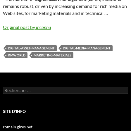
remains robust, driven by increasing demand for rich media on
Web sites, for marketing materials and in technical …
Original post by
inconnu
DIGITAL-ASSET-MANAGEMENT
DIGITAL-MEDIA-MANAGEMENT
KMWORLD
MARKETING-MATERIALS
Rechercher :
SITE D'INFO
romain.gires.net