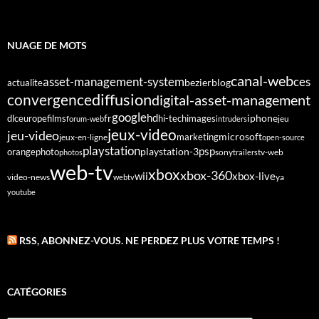
NUAGE DE MOTS
canal-web
asset-management-system
ces
bezier
blog
actualite
diffusion
convergence
digital-asset-management
google
fr
hd
dlc
europe
films
iphone
hi-tech
images
jeu
forum-web
intruders
jeux-video
jeu-video
microsoft
marketing
jeux-en-ligne
open-source
playstation
psp
orange
photo
playstation-3
sony
tv-web
photos
trailers
web-tv
xbox
xbox-360
wii
xbox-live
video-news
webtv
ya
youtube
RSS, ABONNEZ-VOUS. NE PERDEZ PLUS VOTRE TEMPS !
CATÉGORIES