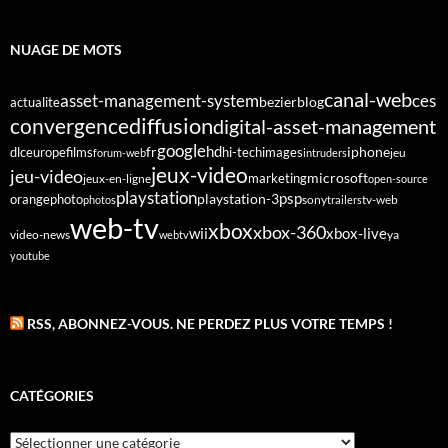
NUAGE DE MOTS
canal-web
asset-management-system
ces
bezier
blog
actualite
diffusion
convergence
digital-asset-management
google
fr
hd
dlc
europe
films
iphone
hi-tech
images
jeu
forum-web
intruders
jeux-video
jeu-video
microsoft
marketing
jeux-en-ligne
open-source
playstation
psp
orange
photo
playstation-3
sony
tv-web
photos
trailers
web-tv
xbox
xbox-360
wii
xbox-live
video-news
webtv
ya
youtube
RSS, ABONNEZ-VOUS. NE PERDEZ PLUS VOTRE TEMPS !
CATÉGORIES
Catégories