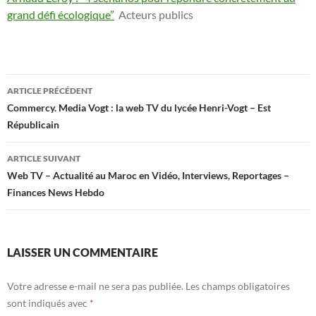
grand défi écologique”
Acteurs publics
Navigation
ARTICLE PRÉCÉDENT
des
Commercy. Media Vogt : la web TV du lycée Henri-Vogt – Est
Républicain
articles
ARTICLE SUIVANT
Web TV – Actualité au Maroc en Vidéo, Interviews, Reportages –
Finances News Hebdo
LAISSER UN COMMENTAIRE
Votre adresse e-mail ne sera pas publiée.
Les champs obligatoires
sont indiqués avec
*