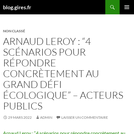
Aller
Recherche
blog.gires.fr
au
MENU
contenu
PRINCI
NON CLASSÉ
ARNAUD LEROY : “4
SCÉNARIOS POUR
RÉPONDRE
CONCRÈTEMENT AU
GRAND DÉFI
ÉCOLOGIQUE” – ACTEURS
PUBLICS
29 MARS 2022
ADMIN
LAISSER UN COMMENTAIRE
Arnaud Leroy : “4 scénarios pour répondre concrètement au