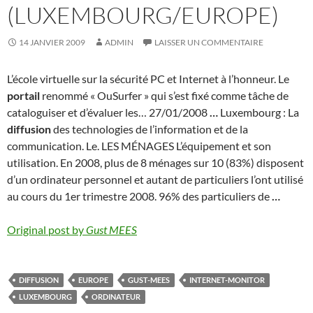
(LUXEMBOURG/EUROPE)
14 JANVIER 2009
ADMIN
LAISSER UN COMMENTAIRE
L’école virtuelle sur la sécurité PC et Internet à l’honneur. Le
portail
renommé « OuSurfer » qui s’est fixé comme tâche de
cataloguiser et d’évaluer les… 27/01/2008
…
Luxembourg : La
diffusion
des technologies de l’information et de la
communication. Le. LES MÉNAGES L’équipement et son
utilisation. En 2008, plus de 8 ménages sur 10 (83%) disposent
d’un ordinateur personnel et autant de particuliers l’ont utilisé
au cours du 1er trimestre 2008. 96% des particuliers de
…
Original post by
Gust MEES
DIFFUSION
EUROPE
GUST-MEES
INTERNET-MONITOR
LUXEMBOURG
ORDINATEUR