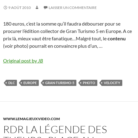
9 AOÛT 2010
LAISSER UN COMMENTAIRE
180 euros, c’est la somme qu’il faudra débourser pour se
procurer l’édition collector de Gran Turismo 5 en Europe. A ce
prix là, mieux vaut être fanatique…Malgré tout, le
contenu
(voir photo) pourrait en convaincre plus d’un, …
Original post by
JB
DLC
EUROPE
GRAN-TURISMO-5
PHOTO
VELOCITY
WWW.LEMAGJEUXVIDEO.COM
RDR LA LÉGENDE DES