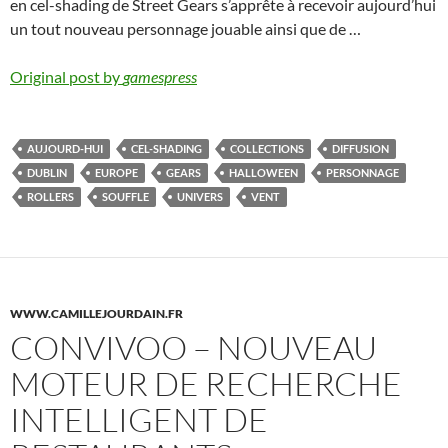
en cel-shading de Street Gears s’apprête à recevoir aujourd’hui
un tout nouveau personnage jouable ainsi que de …
Original post by
gamespress
AUJOURD-HUI
CEL-SHADING
COLLECTIONS
DIFFUSION
DUBLIN
EUROPE
GEARS
HALLOWEEN
PERSONNAGE
ROLLERS
SOUFFLE
UNIVERS
VENT
WWW.CAMILLEJOURDAIN.FR
CONVIVOO – NOUVEAU
MOTEUR DE RECHERCHE
INTELLIGENT DE