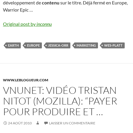
développement de
contenu
sur le titre. Déjà fermé en Europe,
Warrior Epic …
Original post by
inconnu
EARTH
EUROPE
JESSICA-ORR
MARKETING
WES-PLATT
WWW.LEBLOGUEUR.COM
VNUNET: VIDÉO TRISTAN
NITOT (MOZILLA): “PAYER
POUR PRODUIRE ET …
24 AOÛT 2010
LAISSER UN COMMENTAIRE