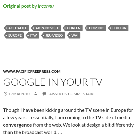
Original post by
inconnu
ACTUALITE
AION-NCSOFT
COREEN
DOMINIC
EDITEUR
EUROPE
ITW
JEU-VIDEO
WAI
WWW.PACIFICFREEPRESS.COM
GOOGLE IN YOUR TV
19 MAI 2010
LAISSER UN COMMENTAIRE
Though I have been kicking around the
TV
scene in Europe for
a few years – essentially, I am coming to the
TV
side of media
convergence
from the web. We look at design a bit differently
than the broadcast world. …