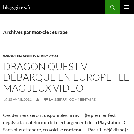
Aller
Recherche
blog.gires.fr
au
MENU
contenu
PRINCI
Archives par mot-clé : europe
WWW.LEMAGJEUXVIDEO.COM
DRAGON QUEST VI
DÉBARQUE EN EUROPE | LE
MAG JEUX VIDEO
15 AVRIL 2011
LAISSER UN COMMENTAIRE
Ces derniers seront disponibles fin avril (le premier l’est
déjà)via la plateforme de téléchargement de la Playstation 3.
Sans plus attendre, en voici le
contenu
: – Pack 1 (déjà dispo) :