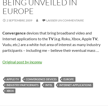
BEING UNVEILED IN
EUROPE
2 SEPTEMBRE 2009
LAISSER UN COMMENTAIRE
Convergence
devices that bring broadband video and
Internet applications to the
TV
(e.g. Roku, Xbox, Apple
TV
,
Vudu, etc.) are a white-hot area of interest as many industry
participants – including me – believe their eventual mass …
Original post by
inconnu
APPLE-TV
CONVERGENCE-DEVICES
EUROPE
INDUSTRY-PARTICIPANTS
INTEL
INTERNET-APPLICATIONS
XBOX