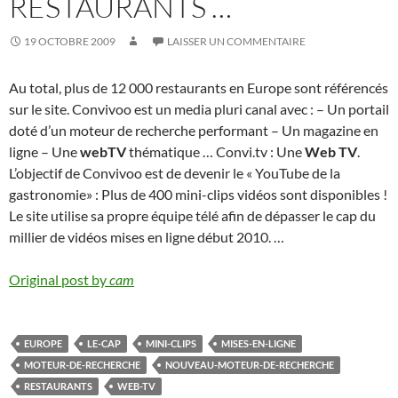
RESTAURANTS …
19 OCTOBRE 2009
LAISSER UN COMMENTAIRE
Au total, plus de 12 000 restaurants en Europe sont référencés
sur le site. Convivoo est un media pluri canal avec : – Un portail
doté d’un moteur de recherche performant – Un magazine en
ligne – Une
webTV
thématique … Convi.tv : Une
Web TV
.
L’objectif de Convivoo est de devenir le « YouTube de la
gastronomie» : Plus de 400 mini-clips vidéos sont disponibles !
Le site utilise sa propre équipe télé afin de dépasser le cap du
millier de vidéos mises en ligne début 2010. …
Original post by
cam
EUROPE
LE-CAP
MINI-CLIPS
MISES-EN-LIGNE
MOTEUR-DE-RECHERCHE
NOUVEAU-MOTEUR-DE-RECHERCHE
RESTAURANTS
WEB-TV