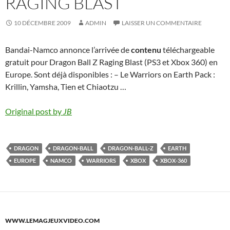
RAGING BLAST
10 DÉCEMBRE 2009
ADMIN
LAISSER UN COMMENTAIRE
Bandai-Namco annonce l’arrivée de
contenu
téléchargeable
gratuit pour Dragon Ball Z Raging Blast (PS3 et Xbox 360) en
Europe. Sont déjà disponibles : – Le Warriors on Earth Pack :
Krillin, Yamsha, Tien et Chiaotzu …
Original post by
JB
DRAGON
DRAGON-BALL
DRAGON-BALL-Z
EARTH
EUROPE
NAMCO
WARRIORS
XBOX
XBOX-360
WWW.LEMAGJEUXVIDEO.COM