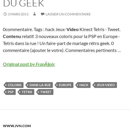
DU GEEK
3 MARS 2011
LAISSER UN COMMENTAIRE
0commentaire. Tags : hack Jeux-
Video
Kinect Tetris · Tweet.
Contenu
relatif. 3 nouveaux coloris pour la PSP en Europe ·
Tetris dans la rue ! Un faire-part de mariage rétro geek. 0
commentaire (ajouter le votre). Commentaires pertinents …
Original post by
FranÃ§ois
COLORIS
DANS-LA-RUE
EUROPE
HACK
JEUX-VIDEO
PSP
TETRIS
TWEET
WWW.JVN.COM