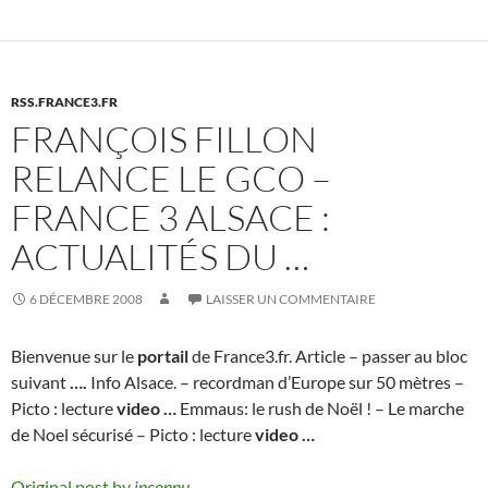
RSS.FRANCE3.FR
FRANÇOIS FILLON
RELANCE LE GCO –
FRANCE 3 ALSACE :
ACTUALITÉS DU …
6 DÉCEMBRE 2008
LAISSER UN COMMENTAIRE
Bienvenue sur le
portail
de France3.fr. Article – passer au bloc
suivant
….
Info Alsace. – recordman d’Europe sur 50 mètres –
Picto : lecture
video
…
Emmaus: le rush de Noël ! – Le marche
de Noel sécurisé – Picto : lecture
video
…
Original post by
inconnu