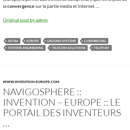
la
convergence
sur la partie media et Internet. …
Original post by
admin
ASTRA
EUROPE
GROUND-SYSTEMS
LUXEMBOURG
SYSTEMS-ENGINEERING
TELECOM-SOLUTIONS
TELEPORT
WWW.INVENTION-EUROPE.COM
NAVIGOSPHERE ::
INVENTION – EUROPE :: LE
PORTAIL DES INVENTEURS
…