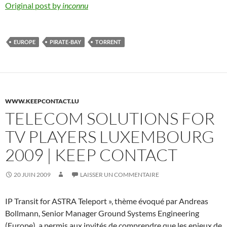
Original post by
inconnu
EUROPE
PIRATE-BAY
TORRENT
WWW.KEEPCONTACT.LU
TELECOM SOLUTIONS FOR
TV PLAYERS LUXEMBOURG
2009 | KEEP CONTACT
20 JUIN 2009
LAISSER UN COMMENTAIRE
IP Transit for ASTRA Teleport », thème évoqué par Andreas
Bollmann, Senior Manager Ground Systems Engineering
(Europe), a permis aux invités de comprendre que les enjeux de