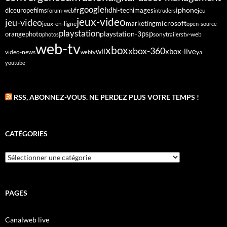
google
fr
hd
dlc
europe
films
iphone
hi-tech
images
jeu
forum-web
intruders
jeux-video
jeu-video
microsoft
marketing
jeux-en-ligne
open-source
playstation
psp
orange
photo
playstation-3
sony
tv-web
photos
trailers
web-tv
xbox
xbox-360
wii
xbox-live
video-news
webtv
ya
youtube
RSS, ABONNEZ-VOUS. NE PERDEZ PLUS VOTRE TEMPS !
CATÉGORIES
Catégories
PAGES
Canalweb live