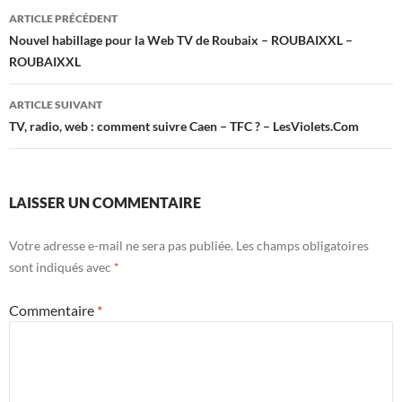
Navigation
ARTICLE PRÉCÉDENT
des
Nouvel habillage pour la Web TV de Roubaix – ROUBAIXXL –
ROUBAIXXL
articles
ARTICLE SUIVANT
TV, radio, web : comment suivre Caen – TFC ? – LesViolets.Com
LAISSER UN COMMENTAIRE
Votre adresse e-mail ne sera pas publiée.
Les champs obligatoires
sont indiqués avec
*
Commentaire
*