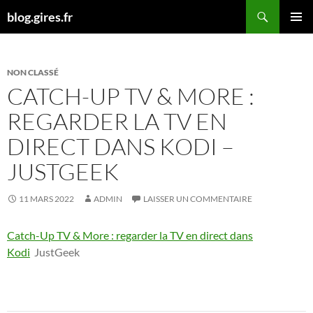
Aller
Recherche
blog.gires.fr
au
MENU
contenu
PRINCI
NON CLASSÉ
CATCH-UP TV & MORE :
REGARDER LA TV EN
DIRECT DANS KODI –
JUSTGEEK
11 MARS 2022
ADMIN
LAISSER UN COMMENTAIRE
Catch-Up TV & More : regarder la TV en direct dans
Kodi
JustGeek