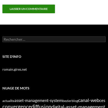
Rechercher :
SITE D'INFO
romain.gires.net
NUAGE DE MOTS
canal-web
asset-management-system
ces
bezier
blog
actualite
diffusion
convergence
digital-asset-management