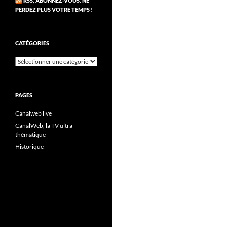
RSS, ABONNEZ-VOUS. NE
PERDEZ PLUS VOTRE TEMPS !
CATÉGORIES
Catégories
PAGES
Canalweb live
CanalWeb, la TV ultra-
thématique
Historique