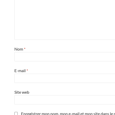
Nom
*
E-mail
*
Site web
Enregistrer mon nom, mon e-mail et mon site dans le 