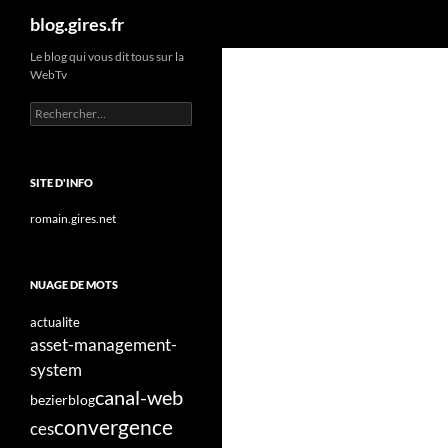
Recherche
blog.gires.fr
Aller
Le blog qui vous dit tous sur la
WebTv
au
contenu
Rechercher :
SITE D'INFO
romain.gires.net
NUAGE DE MOTS
actualite
asset-management-
system
canal-web
bezier
blog
convergence
ces