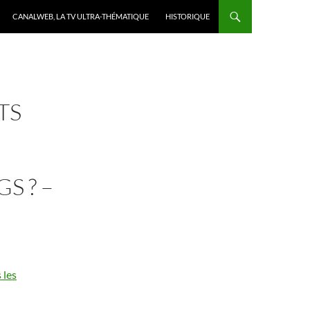
CANALWEB, LA TV ULTRA-THÉMATIQUE
HISTORIQUE
TS
S ? –
 les