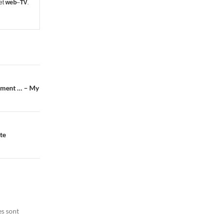
 et
web
–
TV
.
ipment … – My
te
es sont