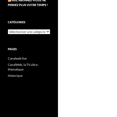
RSS, ABONNEZ-VOUS. NE
PERDEZ PLUS VOTRE TEMPS !
CATÉGORIES
Catégories
PAGES
Canalweb live
CanalWeb, la TV ultra-
thématique
Historique