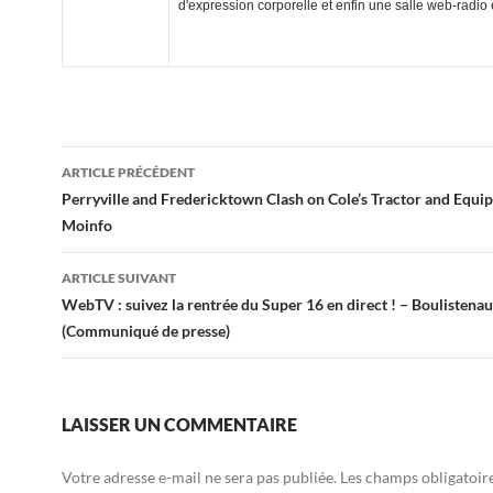
d'expression corporelle et enfin une salle web-radio
Navigation
ARTICLE PRÉCÉDENT
des
Perryville and Fredericktown Clash on Cole’s Tractor and Equ
Moinfo
articles
ARTICLE SUIVANT
WebTV : suivez la rentrée du Super 16 en direct ! – Boulistenau
(Communiqué de presse)
LAISSER UN COMMENTAIRE
Votre adresse e-mail ne sera pas publiée.
Les champs obligatoir