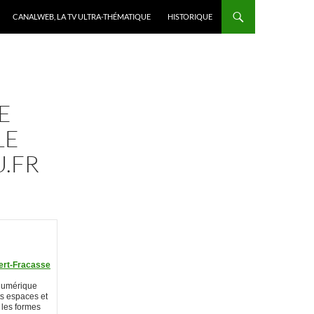
CANALWEB, LA TV ULTRA-THÉMATIQUE
HISTORIQUE
E
LE
U.FR
bert-Fracasse
 numérique
ts espaces et
 les formes