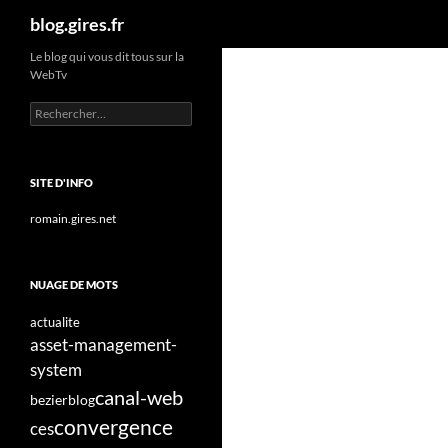
Recherche
blog.gires.fr
Aller
Le blog qui vous dit tous sur la
WebTv
au
contenu
Rechercher :
SITE D'INFO
romain.gires.net
NUAGE DE MOTS
actualite
asset-management-
system
canal-web
bezier
blog
convergence
ces