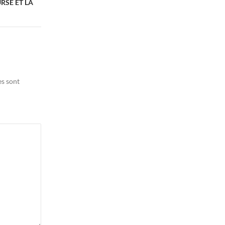
OURSE ET LA
es sont