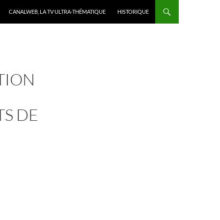
CANALWEB, LA TV ULTRA-THÉMATIQUE
HISTORIQUE
TION
U
TS DE