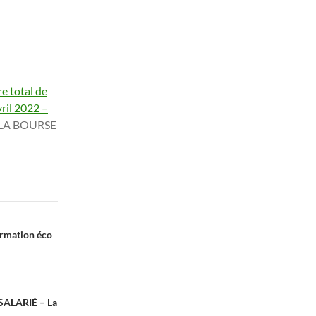
e total de
vril 2022 –
LA BOURSE
ormation éco
ALARIÉ – La