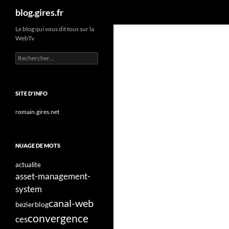
Recherche
blog.gires.fr
Aller
Le blog qui vous dit tous sur la
WebTv
au
contenu
Rechercher :
SITE D'INFO
romain.gires.net
NUAGE DE MOTS
actualite
asset-management-
system
canal-web
bezier
blog
convergence
ces