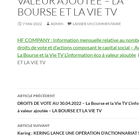
VALEUR AJOUTÉE – LA
BOURSE ET LA VIE TV
7 MAI 2022
ADMIN
LAISSER UN COMMENTAIRE
HF COMPANY : Information mensuelle relative au nombr
droits de vote et d’actions composant le capital social – A
La Bourse et la Vie TV L’information éco à valeur ajoutée
ET LA VIE TV
Navigation
ARTICLE PRÉCÉDENT
des
DROITS DE VOTE AU 30.04.2022 – La Bourse et la Vie TV L’inf
à valeur ajoutée – LA BOURSE ET LA VIE TV
articles
ARTICLE SUIVANT
Kering : KERING LANCE UNE OPÉRATION D’ACTIONNARIAT S