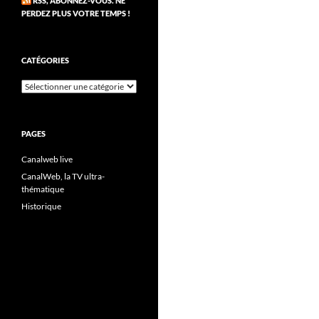
RSS, ABONNEZ-VOUS. NE
PERDEZ PLUS VOTRE TEMPS !
CATÉGORIES
Catégories
PAGES
Canalweb live
CanalWeb, la TV ultra-
thématique
Historique