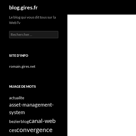
Recherche
blog.gires.fr
Aller
Le blog qui vous dit tous sur la
WebTv
au
contenu
Rechercher :
SITE D'INFO
romain.gires.net
NUAGE DE MOTS
actualite
asset-management-
system
canal-web
bezier
blog
convergence
ces