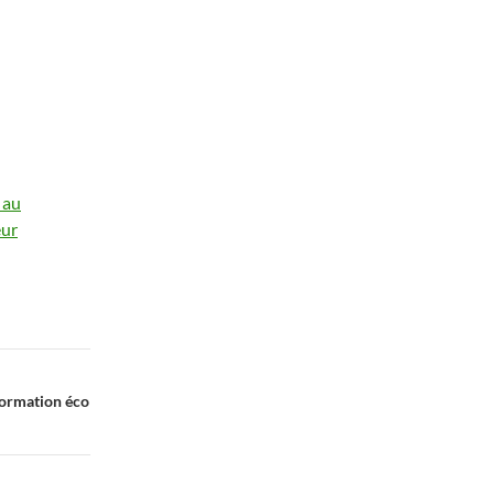
 au
eur
formation éco