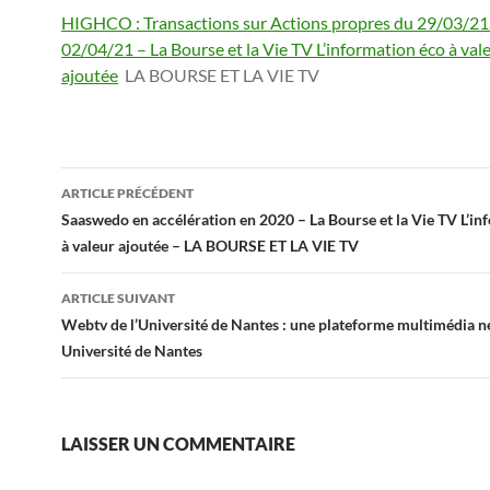
HIGHCO : Transactions sur Actions propres du 29/03/21
02/04/21 – La Bourse et la Vie TV L’information éco à val
ajoutée
LA BOURSE ET LA VIE TV
Navigation
ARTICLE PRÉCÉDENT
des
Saaswedo en accélération en 2020 – La Bourse et la Vie TV L’in
à valeur ajoutée – LA BOURSE ET LA VIE TV
articles
ARTICLE SUIVANT
Webtv de l’Université de Nantes : une plateforme multimédia n
Université de Nantes
LAISSER UN COMMENTAIRE