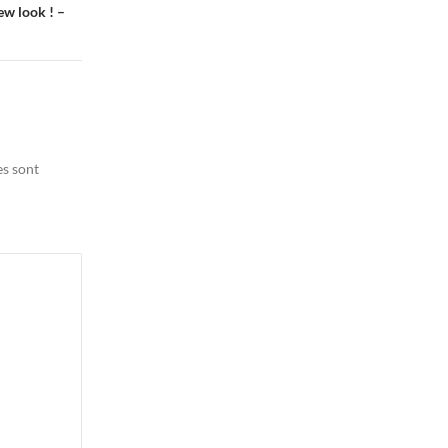
ew look ! –
es sont