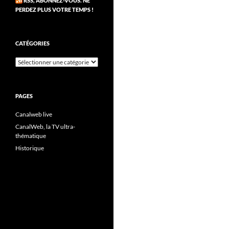
RSS, ABONNEZ-VOUS. NE
PERDEZ PLUS VOTRE TEMPS !
CATÉGORIES
Catégories
PAGES
Canalweb live
CanalWeb, la TV ultra-
thématique
Historique