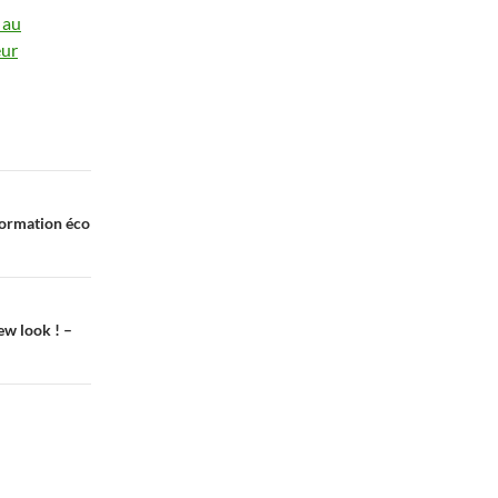
 au
eur
formation éco
ew look ! –