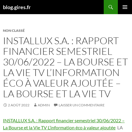
Aller
Recherche
blog.gires.fr
au
MENU
contenu
PRINCI
NON CLASSÉ
INSTALLUX S.A. : RAPPORT
FINANCIER SEMESTRIEL
30/06/2022 – LA BOURSE ET
LA VIE TV L’INFORMATION
ÉCO À VALEUR AJOUTÉE –
LA BOURSE ET LA VIE TV
2 AOÛT 2022
ADMIN
LAISSER UN COMMENTAIRE
INSTALLUX S.A. : Rapport financier semestriel 30/06/2022 –
La Bourse et la Vie TV L’information éco à valeur ajoutée
LA