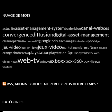
NUAGE DE MOTS
canal-web
asset-management-system
ces
bezier
blog
actualite
diffusion
convergence
digital-asset-management
google
fr
hd
dlc
europe
films
iphone
hi-tech
images
jeu
forum-web
intruders
jeux-video
jeu-video
microsoft
marketing
jeux-en-ligne
open-source
playstation
psp
orange
photo
playstation-3
sony
tv-web
photos
trailers
web-tv
xbox
xbox-360
wii
xbox-live
video-news
webtv
ya
youtube
RSS, ABONNEZ-VOUS. NE PERDEZ PLUS VOTRE TEMPS !
CATÉGORIES