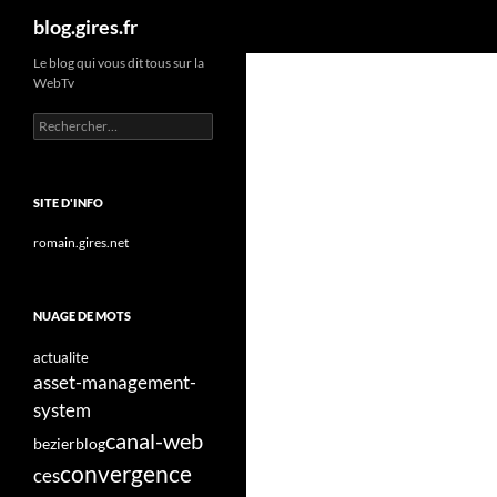
Recherche
blog.gires.fr
Aller
Le blog qui vous dit tous sur la
WebTv
au
contenu
Rechercher :
SITE D'INFO
romain.gires.net
NUAGE DE MOTS
actualite
asset-management-
system
canal-web
bezier
blog
convergence
ces