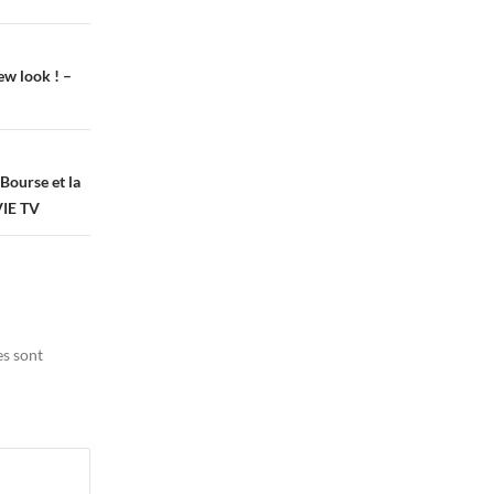
ew look ! –
Bourse et la
VIE TV
es sont