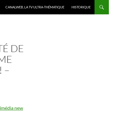
CANALWEB, LA TV ULTRA-THÉMATIQUE
HISTORIQUE
TÉ DE
RME
 –
timédia new