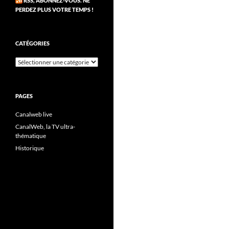
RSS, ABONNEZ-VOUS. NE
PERDEZ PLUS VOTRE TEMPS !
CATÉGORIES
Catégories
PAGES
Canalweb live
CanalWeb, la TV ultra-
thématique
Historique