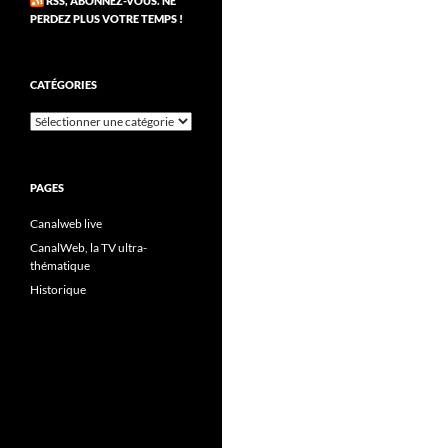
RSS, ABONNEZ-VOUS. NE
PERDEZ PLUS VOTRE TEMPS !
CATÉGORIES
Catégories
PAGES
Canalweb live
CanalWeb, la TV ultra-
thématique
Historique