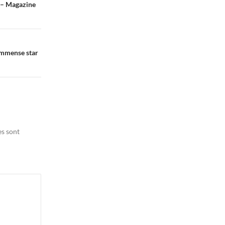
e – Magazine
 immense star
es sont