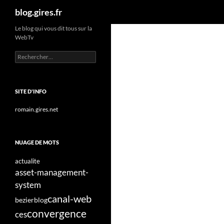
Recherche
blog.gires.fr
Aller
Le blog qui vous dit tous sur la
WebTv
au
contenu
Rechercher :
SITE D'INFO
romain.gires.net
NUAGE DE MOTS
actualite
asset-management-
system
canal-web
bezier
blog
convergence
ces