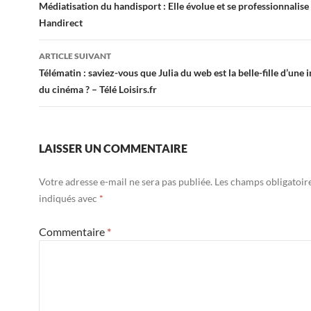
des
Médiatisation du handisport : Elle évolue et se professionnalis
Handirect
articles
ARTICLE SUIVANT
Télématin : saviez-vous que Julia du web est la belle-fille d’une
du cinéma ? – Télé Loisirs.fr
LAISSER UN COMMENTAIRE
Votre adresse e-mail ne sera pas publiée.
Les champs obligatoir
indiqués avec
*
Commentaire
*