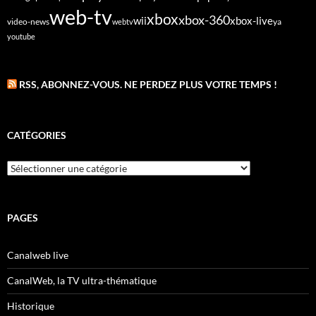
web-tv
xbox
xbox-360
wii
xbox-live
video-news
webtv
ya
youtube
RSS, ABONNEZ-VOUS. NE PERDEZ PLUS VOTRE TEMPS !
CATÉGORIES
Catégories
PAGES
Canalweb live
CanalWeb, la TV ultra-thématique
Historique