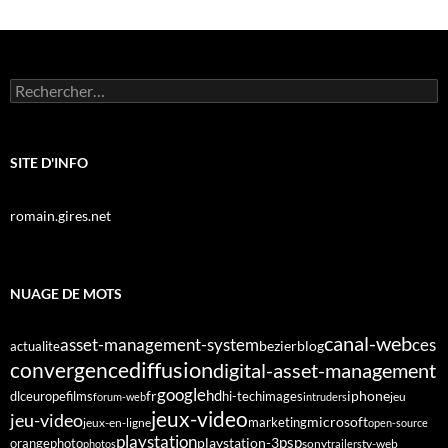
Rechercher :
SITE D'INFO
romain.gires.net
NUAGE DE MOTS
canal-web
asset-management-system
ces
bezier
blog
actualite
diffusion
convergence
digital-asset-management
google
fr
hd
dlc
europe
films
iphone
hi-tech
images
jeu
forum-web
intruders
jeux-video
jeu-video
microsoft
marketing
jeux-en-ligne
open-source
playstation
psp
orange
photo
playstation-3
sony
tv-web
photos
trailers