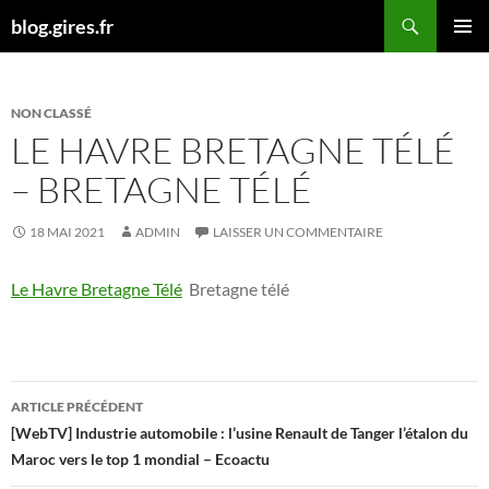
Aller
Recherche
blog.gires.fr
au
MENU
contenu
PRINCI
NON CLASSÉ
LE HAVRE BRETAGNE TÉLÉ
– BRETAGNE TÉLÉ
18 MAI 2021
ADMIN
LAISSER UN COMMENTAIRE
Le Havre Bretagne Télé
Bretagne télé
Navigation
ARTICLE PRÉCÉDENT
des
[WebTV] Industrie automobile : l’usine Renault de Tanger l’étalon du
Maroc vers le top 1 mondial – Ecoactu
articles