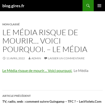
Aller
Recherche
blog.gires.fr
au
MENU
contenu
PRINCI
NON CLASSÉ
LE MÉDIA RISQUE DE
MOURIR… VOICI
POURQUOI. – LE MÉDIA
11 AVRIL 2022
ADMIN
LAISSER UN COMMENTAIRE
Le Média risque de mourir… Voici pourquoi.
Le Média
Navigation
ARTICLE PRÉCÉDENT
des
TV, radio, web : comment suivre Guingamp – TFC ? – LesViolets.Com