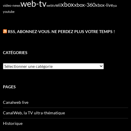
web-tv
xbox
xbox-360
wii
xbox-live
video-news
webtv
ya
youtube
RSS, ABONNEZ-VOUS. NE PERDEZ PLUS VOTRE TEMPS !
CATÉGORIES
Catégories
PAGES
Canalweb live
CanalWeb, la TV ultra-thématique
Historique