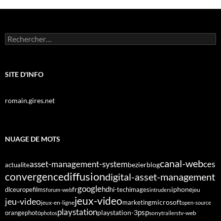
Rechercher :
SITE D'INFO
romain.gires.net
NUAGE DE MOTS
canal-web
asset-management-system
ces
bezier
blog
actualite
diffusion
convergence
digital-asset-management
google
fr
hd
dlc
europe
films
iphone
hi-tech
images
jeu
forum-web
intruders
jeux-video
jeu-video
microsoft
marketing
jeux-en-ligne
open-source
playstation
psp
orange
photo
playstation-3
sony
tv-web
photos
trailers