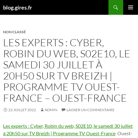
Aller
Recherche
blog.gires.fr
au
MENU
contenu
PRINCI
NON CLASSÉ
LES EXPERTS : CYBER,
ROBIN DU WEB, S02E10, LE
SAMEDI 30 JUILLET À
20H50 SUR TV BREIZH |
PROGRAMME TV OUEST-
FRANCE – OUEST-FRANCE
22 JUILLET 2022
ADMIN
LAISSER UN COMMENTAIRE
Les experts : Cyber, Robin du web, S02E10, le samedi 30 juillet
à 20h50 sur TV Breizh | Programme TV Ouest-France
Ouest-