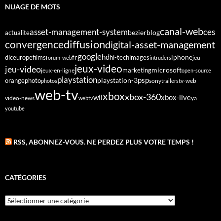
NUAGE DE MOTS
canal-web
asset-management-system
ces
bezier
blog
actualite
diffusion
convergence
digital-asset-management
google
fr
hd
dlc
europe
films
iphone
hi-tech
images
jeu
forum-web
intruders
jeux-video
jeu-video
microsoft
marketing
jeux-en-ligne
open-source
playstation
psp
orange
photo
playstation-3
sony
tv-web
photos
trailers
web-tv
xbox
xbox-360
wii
xbox-live
video-news
webtv
ya
youtube
RSS, ABONNEZ-VOUS. NE PERDEZ PLUS VOTRE TEMPS !
CATÉGORIES
Catégories