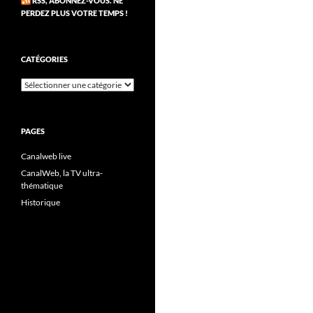
RSS, ABONNEZ-VOUS. NE
PERDEZ PLUS VOTRE TEMPS !
CATÉGORIES
Catégories
PAGES
Canalweb live
CanalWeb, la TV ultra-
thématique
Historique