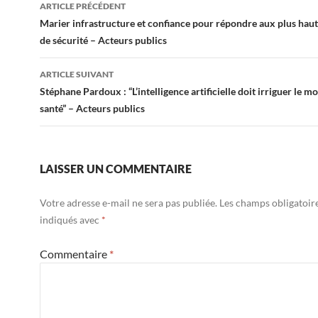
Navigation
ARTICLE PRÉCÉDENT
des
Marier infrastructure et confiance pour répondre aux plus hau
de sécurité – Acteurs publics
articles
ARTICLE SUIVANT
Stéphane Pardoux : “L’intelligence artificielle doit irriguer le m
santé” – Acteurs publics
LAISSER UN COMMENTAIRE
Votre adresse e-mail ne sera pas publiée.
Les champs obligatoir
indiqués avec
*
Commentaire
*