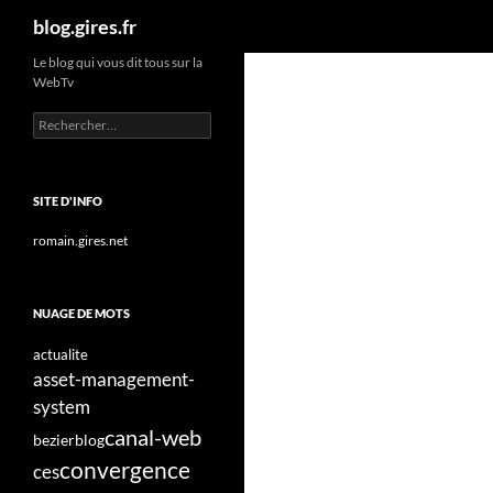
Recherche
blog.gires.fr
Aller
Le blog qui vous dit tous sur la
WebTv
au
contenu
Rechercher :
SITE D'INFO
romain.gires.net
NUAGE DE MOTS
actualite
asset-management-
system
canal-web
bezier
blog
convergence
ces