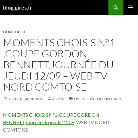
Aller
Recherche
blog.gires.fr
au
MENU
contenu
PRINCI
NON CLASSÉ
MOMENTS CHOISIS N°1
,COUPE GORDON
BENNETT,JOURNÉE DU
JEUDI 12/09 – WEB TV
NORD COMTOISE
13 SEPTEMBRE 2019
ADMIN
LAISSER UN COMMENTAIRE
MOMENTS CHOISIS N°1 ,COUPE GORDON
BENNETT,Journée du jeudi 12/09
WEB TV NORD
COMTOISE