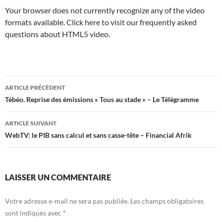
Your browser does not currently recognize any of the video
formats available. Click here to visit our frequently asked
questions about HTML5 video.
Navigation
ARTICLE PRÉCÉDENT
des
Tébéo. Reprise des émissions « Tous au stade » – Le Télégramme
articles
ARTICLE SUIVANT
WebTV: le PIB sans calcul et sans casse-tête – Financial Afrik
LAISSER UN COMMENTAIRE
Votre adresse e-mail ne sera pas publiée.
Les champs obligatoires
sont indiqués avec
*