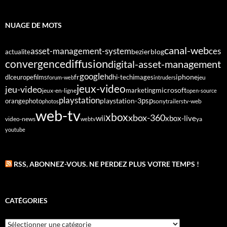
NUAGE DE MOTS
canal-web
asset-management-system
ces
bezier
blog
actualite
diffusion
convergence
digital-asset-management
google
fr
hd
dlc
europe
films
iphone
hi-tech
images
jeu
forum-web
intruders
jeux-video
jeu-video
microsoft
marketing
jeux-en-ligne
open-source
playstation
psp
orange
photo
playstation-3
sony
tv-web
photos
trailers
web-tv
xbox
xbox-360
wii
xbox-live
video-news
webtv
ya
youtube
RSS, ABONNEZ-VOUS. NE PERDEZ PLUS VOTRE TEMPS !
CATÉGORIES
Catégories