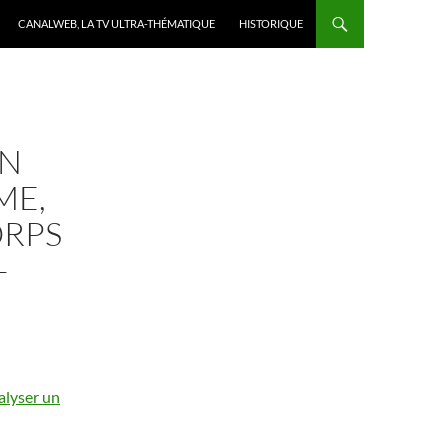
CANALWEB, LA TV ULTRA-THÉMATIQUE
HISTORIQUE
UN
ME,
ORPS
–
alyser un