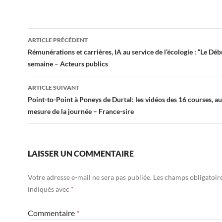
Navigation
ARTICLE PRÉCÉDENT
des
Rémunérations et carrières, IA au service de l’écologie : “Le Débr
semaine – Acteurs publics
articles
ARTICLE SUIVANT
Point-to-Point à Poneys de Durtal: les vidéos des 16 courses, au 
mesure de la journée – France-sire
LAISSER UN COMMENTAIRE
Votre adresse e-mail ne sera pas publiée.
Les champs obligatoir
indiqués avec
*
Commentaire
*