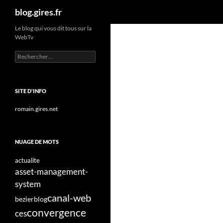
Recherche
blog.gires.fr
Aller
Le blog qui vous dit tous sur la
WebTv
au
contenu
Rechercher :
SITE D'INFO
romain.gires.net
NUAGE DE MOTS
actualite
asset-management-
system
canal-web
bezier
blog
convergence
ces