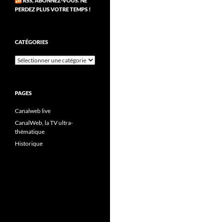
RSS, ABONNEZ-VOUS. NE
PERDEZ PLUS VOTRE TEMPS !
CATÉGORIES
Catégories
PAGES
Canalweb live
CanalWeb, la TV ultra-
thématique
Historique