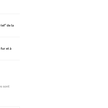
ief” de la
fur et à
es sont