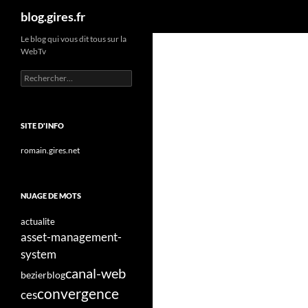
Recherche
blog.gires.fr
Aller
Le blog qui vous dit tous sur la
WebTv
au
contenu
Rechercher :
SITE D'INFO
romain.gires.net
NUAGE DE MOTS
actualite
asset-management-
system
canal-web
bezier
blog
convergence
ces