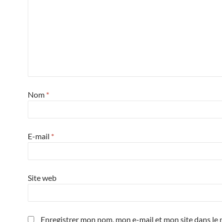
Nom
*
E-mail
*
Site web
Enregistrer mon nom, mon e-mail et mon site dans le 