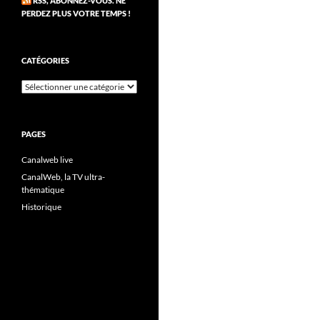
RSS, ABONNEZ-VOUS. NE
PERDEZ PLUS VOTRE TEMPS !
CATÉGORIES
Catégories
PAGES
Canalweb live
CanalWeb, la TV ultra-
thématique
Historique