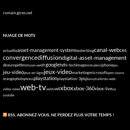
romain.gires.net
NUAGE DE MOTS
canal-web
asset-management-system
ces
bezier
blog
actualite
diffusion
convergence
digital-asset-management
google
fr
hd
dlc
europe
films
iphone
hi-tech
images
jeu
forum-web
intruders
jeux-video
jeu-video
microsoft
marketing
jeux-en-ligne
open-source
playstation
psp
orange
photo
playstation-3
sony
tv-web
photos
trailers
web-tv
xbox
xbox-360
wii
xbox-live
video-news
webtv
ya
youtube
RSS, ABONNEZ-VOUS. NE PERDEZ PLUS VOTRE TEMPS !