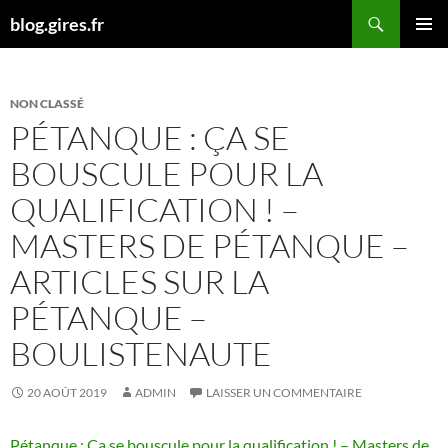
Aller
Recherche
blog.gires.fr
au
MENU
contenu
PRINCI
NON CLASSÉ
PÉTANQUE : ÇA SE
BOUSCULE POUR LA
QUALIFICATION ! –
MASTERS DE PÉTANQUE –
ARTICLES SUR LA
PÉTANQUE –
BOULISTENAUTE
20 AOÛT 2019
ADMIN
LAISSER UN COMMENTAIRE
Pétanque : Ça se bouscule pour la qualification ! – Masters de