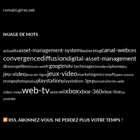
romain.gires.net
NUAGE DE MOTS
canal-web
asset-management-system
ces
bezier
blog
actualite
diffusion
convergence
digital-asset-management
google
fr
hd
dlc
europe
films
iphone
hi-tech
images
jeu
forum-web
intruders
jeux-video
jeu-video
microsoft
marketing
jeux-en-ligne
open-source
playstation
psp
orange
photo
playstation-3
sony
tv-web
photos
trailers
web-tv
xbox
xbox-360
wii
xbox-live
video-news
webtv
ya
youtube
RSS, ABONNEZ-VOUS. NE PERDEZ PLUS VOTRE TEMPS !