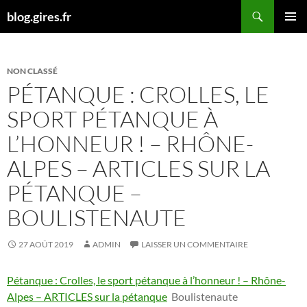
Aller
Recherche
blog.gires.fr
au
MENU
contenu
PRINCI
NON CLASSÉ
PÉTANQUE : CROLLES, LE
SPORT PÉTANQUE À
L’HONNEUR ! – RHÔNE-
ALPES – ARTICLES SUR LA
PÉTANQUE –
BOULISTENAUTE
27 AOÛT 2019
ADMIN
LAISSER UN COMMENTAIRE
Pétanque : Crolles, le sport pétanque à l’honneur ! – Rhône-
Alpes – ARTICLES sur la pétanque
Boulistenaute