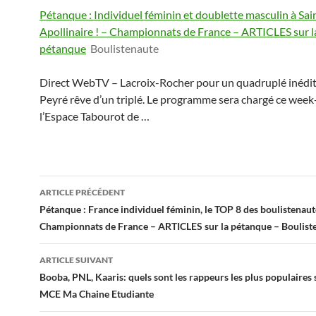
Pétanque : Individuel féminin et doublette masculin à Sai
Apollinaire ! – Championnats de France – ARTICLES sur l
pétanque
Boulistenaute
Direct WebTV – Lacroix-Rocher pour un quadruplé inédit
Peyré rêve d’un triplé. Le programme sera chargé ce week
l’Espace Tabourot de …
Navigation
ARTICLE PRÉCÉDENT
des
Pétanque : France individuel féminin, le TOP 8 des boulistenaut
Championnats de France – ARTICLES sur la pétanque – Boulist
articles
ARTICLE SUIVANT
Booba, PNL, Kaaris: quels sont les rappeurs les plus populaires 
MCE Ma Chaine Etudiante