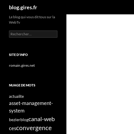
Recherche
blog.gires.fr
Aller
Le blog qui vous dit tous sur la
WebTv
au
contenu
Rechercher :
SITE D'INFO
romain.gires.net
NUAGE DE MOTS
actualite
asset-management-
system
canal-web
bezier
blog
convergence
ces