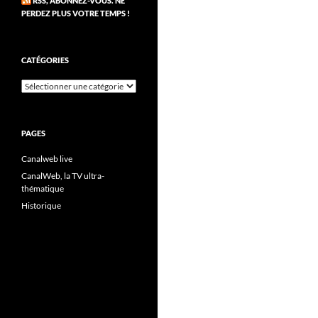
RSS, ABONNEZ-VOUS. NE
PERDEZ PLUS VOTRE TEMPS !
CATÉGORIES
Catégories
PAGES
Canalweb live
CanalWeb, la TV ultra-
thématique
Historique