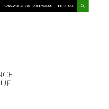
CANALWEB, LA TV ULTRA-THÉMATIQUE
HISTORIQUE
CE –
UE –