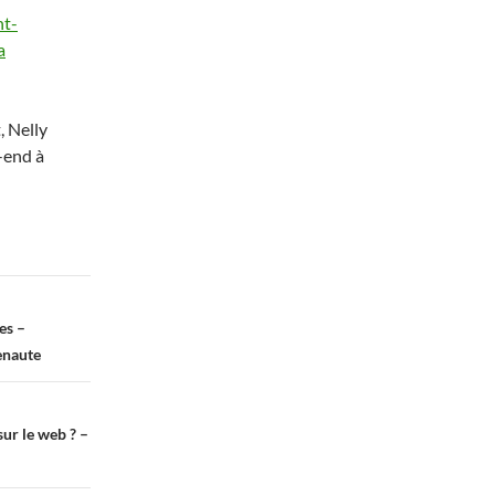
nt-
a
, Nelly
-end à
es –
enaute
sur le web ? –