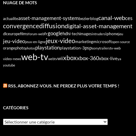
NUAGE DE MOTS
canal-web
asset-management-system
ces
bezier
blog
actualite
diffusion
convergence
digital-asset-management
google
fr
hd
dlc
europe
films
iphone
hi-tech
images
jeu
forum-web
intruders
jeux-video
jeu-video
microsoft
marketing
jeux-en-ligne
open-source
playstation
psp
orange
photo
playstation-3
sony
tv-web
photos
trailers
web-tv
xbox
xbox-360
wii
xbox-live
video-news
webtv
ya
youtube
RSS, ABONNEZ-VOUS. NE PERDEZ PLUS VOTRE TEMPS !
CATÉGORIES
Catégories