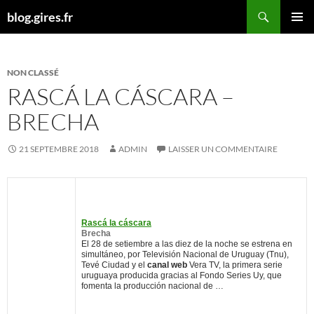
Aller
Recherche
blog.gires.fr
au
MENU
contenu
PRINCI
NON CLASSÉ
RASCÁ LA CÁSCARA –
BRECHA
21 SEPTEMBRE 2018
ADMIN
LAISSER UN COMMENTAIRE
Rascá la cáscara
Brecha
El 28 de setiembre a las diez de la noche se estrena en
simultáneo, por Televisión Nacional de Uruguay (Tnu),
Tevé Ciudad y el
canal web
Vera TV, la primera serie
uruguaya producida gracias al Fondo Series Uy, que
fomenta la producción nacional de …