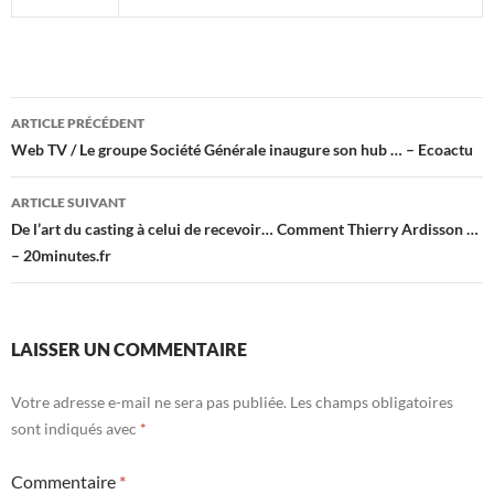
Navigation
ARTICLE PRÉCÉDENT
des
Web TV / Le groupe Société Générale inaugure son hub … – Ecoactu
articles
ARTICLE SUIVANT
De l’art du casting à celui de recevoir… Comment Thierry Ardisson …
– 20minutes.fr
LAISSER UN COMMENTAIRE
Votre adresse e-mail ne sera pas publiée.
Les champs obligatoires
sont indiqués avec
*
Commentaire
*