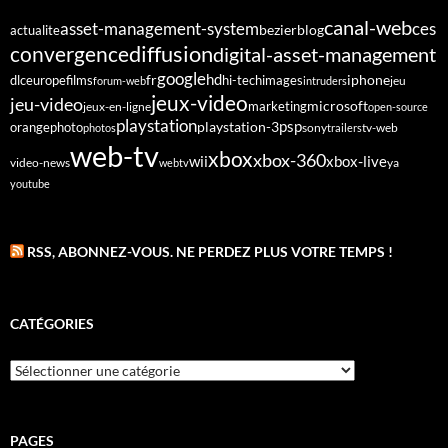
canal-web
asset-management-system
ces
bezier
blog
actualite
diffusion
convergence
digital-asset-management
google
fr
hd
dlc
europe
films
iphone
hi-tech
images
jeu
forum-web
intruders
jeux-video
jeu-video
microsoft
marketing
jeux-en-ligne
open-source
playstation
psp
orange
photo
playstation-3
sony
tv-web
photos
trailers
web-tv
xbox
xbox-360
wii
xbox-live
video-news
webtv
ya
youtube
RSS, ABONNEZ-VOUS. NE PERDEZ PLUS VOTRE TEMPS !
CATÉGORIES
Catégories
PAGES