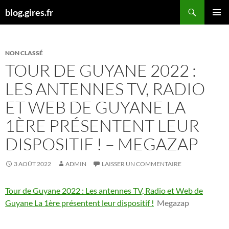
Aller
Recherche
blog.gires.fr
au
MENU
contenu
PRINCI
NON CLASSÉ
TOUR DE GUYANE 2022 :
LES ANTENNES TV, RADIO
ET WEB DE GUYANE LA
1ÈRE PRÉSENTENT LEUR
DISPOSITIF ! – MEGAZAP
3 AOÛT 2022
ADMIN
LAISSER UN COMMENTAIRE
Tour de Guyane 2022 : Les antennes TV, Radio et Web de
Guyane La 1ère présentent leur dispositif !
Megazap