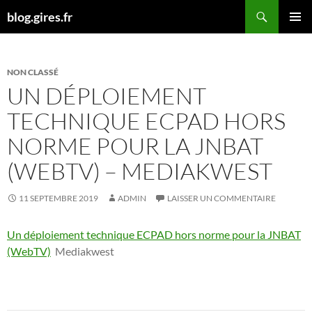
Aller
Recherche
blog.gires.fr
au
MENU
contenu
PRINCI
NON CLASSÉ
UN DÉPLOIEMENT
TECHNIQUE ECPAD HORS
NORME POUR LA JNBAT
(WEBTV) – MEDIAKWEST
11 SEPTEMBRE 2019
ADMIN
LAISSER UN COMMENTAIRE
Un déploiement technique ECPAD hors norme pour la JNBAT
(WebTV)
Mediakwest