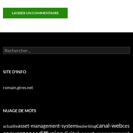
Rechercher :
SITE D'INFO
romain.gires.net
NUAGE DE MOTS
canal-web
asset-management-system
ces
bezier
blog
actualite