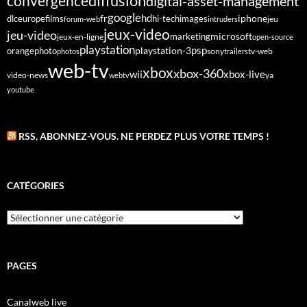
diffusion
convergence
digital-asset-management
google
fr
hd
dlc
europe
films
iphone
hi-tech
images
jeu
forum-web
intruders
jeux-video
jeu-video
microsoft
marketing
jeux-en-ligne
open-source
playstation
psp
orange
photo
playstation-3
sony
tv-web
photos
trailers
web-tv
xbox
xbox-360
wii
xbox-live
video-news
webtv
ya
youtube
RSS, ABONNEZ-VOUS. NE PERDEZ PLUS VOTRE TEMPS !
CATÉGORIES
Catégories
PAGES
Canalweb live