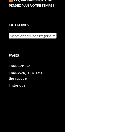
RSS, ABONNEZ-VOUS. NE
PERDEZ PLUS VOTRE TEMPS !
CATÉGORIES
Catégories
PAGES
Canalweb live
CanalWeb, la TV ultra-
thématique
Historique