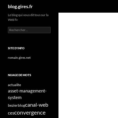
Recherche
blog.gires.fr
Aller
Le blog qui vous dit tous sur la
WebTv
au
contenu
Rechercher :
SITE D'INFO
romain.gires.net
NUAGE DE MOTS
actualite
asset-management-
system
canal-web
bezier
blog
convergence
ces