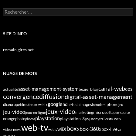
Rechercher :
SITE D'INFO
romain.gires.net
NUAGE DE MOTS
canal-web
asset-management-system
ces
bezier
blog
actualite
diffusion
convergence
digital-asset-management
google
fr
hd
dlc
europe
films
iphone
hi-tech
images
jeu
forum-web
intruders
jeux-video
jeu-video
microsoft
marketing
jeux-en-ligne
open-source
playstation
psp
orange
photo
playstation-3
sony
tv-web
photos
trailers
web-tv
xbox
xbox-360
wii
xbox-live
video-news
webtv
ya
youtube