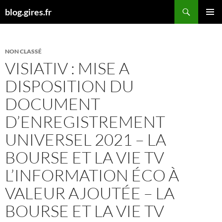
Aller
Recherche
blog.gires.fr
au
MENU
contenu
PRINCI
NON CLASSÉ
VISIATIV : MISE A
DISPOSITION DU
DOCUMENT
D’ENREGISTREMENT
UNIVERSEL 2021 – LA
BOURSE ET LA VIE TV
L’INFORMATION ÉCO À
VALEUR AJOUTÉE – LA
BOURSE ET LA VIE TV