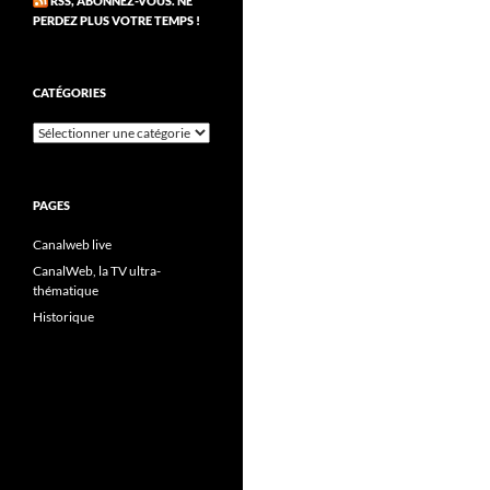
RSS, ABONNEZ-VOUS. NE
PERDEZ PLUS VOTRE TEMPS !
CATÉGORIES
Catégories
PAGES
Canalweb live
CanalWeb, la TV ultra-
thématique
Historique