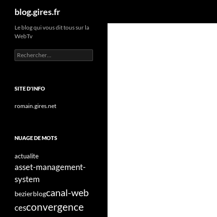
Recherche
blog.gires.fr
Aller
Le blog qui vous dit tous sur la
WebTv
au
contenu
Rechercher :
SITE D'INFO
romain.gires.net
NUAGE DE MOTS
actualite
asset-management-
system
canal-web
bezier
blog
convergence
ces