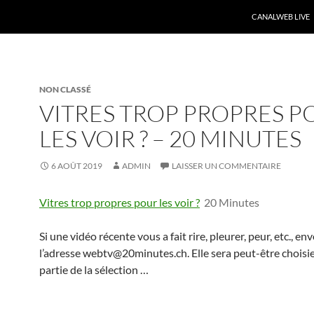
CANALWEB LIVE
NON CLASSÉ
VITRES TROP PROPRES P
LES VOIR ? – 20 MINUTES
6 AOÛT 2019
ADMIN
LAISSER UN COMMENTAIRE
Vitres trop propres pour les voir ?
20 Minutes
Si une vidéo récente vous a fait rire, pleurer, peur, etc., en
l’adresse webtv@20minutes.ch. Elle sera peut-être choisie
partie de la sélection …