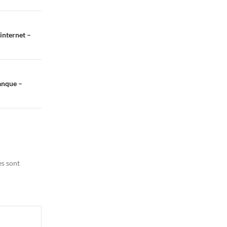
internet –
anque –
es sont