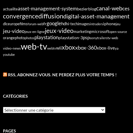
canal-web
asset-management-system
ces
bezier
blog
actualite
diffusion
convergence
digital-asset-management
google
fr
hd
dlc
europe
films
iphone
hi-tech
images
jeu
forum-web
intruders
jeux-video
jeu-video
microsoft
marketing
jeux-en-ligne
open-source
playstation
psp
orange
photo
playstation-3
sony
tv-web
photos
trailers
web-tv
xbox
xbox-360
wii
xbox-live
video-news
webtv
ya
youtube
RSS, ABONNEZ-VOUS. NE PERDEZ PLUS VOTRE TEMPS !
CATÉGORIES
Catégories
PAGES