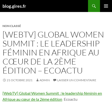
Aller
Recherche
blog.gires.fr
au
MENU
contenu
PRINCI
NON CLASSÉ
[WEBTV] GLOBAL WOMEN
SUMMIT : LE LEADERSHIP
FÉMININ EN AFRIQUE AU
CŒUR DE LA 2ÈME
ÉDITION – ECOACTU
21 OCTOBRE 2021
ADMIN
LAISSER UN COMMENTAIRE
[WebTV] Global Women Summit : le leadership féminin en
Afrique au cœur de la 2ème édition
Ecoactu