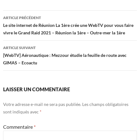
Navigation
ARTICLE PRÉCÉDENT
des
Le site internet de Réunion La 1ère crée une WebTV pour vous faire
vivre le Grand Raid 2021 – Réunion la 1ère – Outre-mer la 1ère
articles
ARTICLE SUIVANT
[WebTV] Aéronautique : Mezzour étudie la feuille de route avec
GIMAS – Ecoactu
LAISSER UN COMMENTAIRE
Votre adresse e-mail ne sera pas publiée.
Les champs obligatoires
sont indiqués avec
*
Commentaire
*