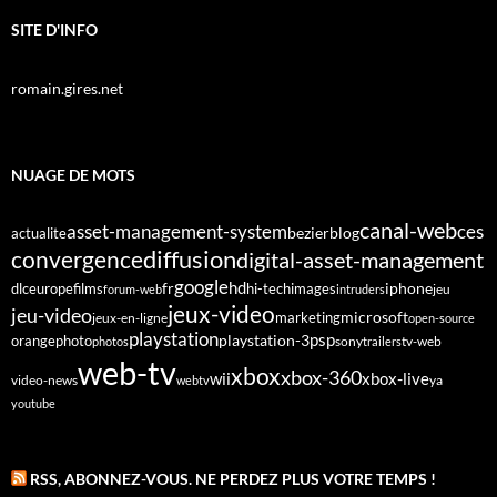
SITE D'INFO
romain.gires.net
NUAGE DE MOTS
canal-web
asset-management-system
ces
bezier
blog
actualite
diffusion
convergence
digital-asset-management
google
fr
hd
dlc
europe
films
iphone
hi-tech
images
jeu
forum-web
intruders
jeux-video
jeu-video
microsoft
marketing
jeux-en-ligne
open-source
playstation
psp
orange
photo
playstation-3
sony
tv-web
photos
trailers
web-tv
xbox
xbox-360
wii
xbox-live
video-news
webtv
ya
youtube
RSS, ABONNEZ-VOUS. NE PERDEZ PLUS VOTRE TEMPS !