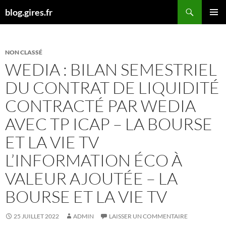
Aller
Recherche
blog.gires.fr
au
MENU
contenu
PRINCI
NON CLASSÉ
WEDIA : BILAN SEMESTRIEL
DU CONTRAT DE LIQUIDITÉ
CONTRACTÉ PAR WEDIA
AVEC TP ICAP – LA BOURSE
ET LA VIE TV
L’INFORMATION ÉCO À
VALEUR AJOUTÉE – LA
BOURSE ET LA VIE TV
25 JUILLET 2022
ADMIN
LAISSER UN COMMENTAIRE