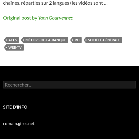
chaînes, réparties sur 2 langues (les vidéos sont …
Original post by
Yann Gourvennec
ACES
MÉTIERS-DE-LA-BANQUE
RH
SOCIÉTÉ-GÉNÉRALE
WEB-TV
Rechercher :
SITE D'INFO
romain.gires.net