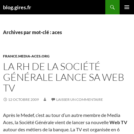
Aller
Recherche
blog.gires.fr
au
MENU
contenu
PRINCI
Archives par mot-clé : aces
FRANCE.MEDIA-ACES.ORG
LA RH DE LA SOCIÉTÉ
GÉNÉRALE LANCE SA WEB
TV
12 OCTOBRE 2009
LAISSER UN COMMENTAIRE
Après le Medef, c’est au tour d’un autre membre de Media
Aces, la Société Générale vient de lancer sa nouvelle
Web TV
autour des métiers de la banque. La TV est organisée en 6