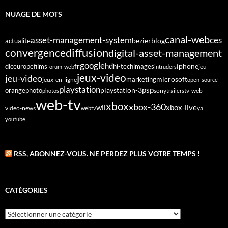
NUAGE DE MOTS
canal-web
asset-management-system
ces
bezier
blog
actualite
diffusion
convergence
digital-asset-management
google
fr
hd
dlc
europe
films
iphone
hi-tech
images
jeu
forum-web
intruders
jeux-video
jeu-video
microsoft
marketing
jeux-en-ligne
open-source
playstation
psp
orange
photo
playstation-3
sony
tv-web
photos
trailers
web-tv
xbox
xbox-360
wii
xbox-live
video-news
webtv
ya
youtube
RSS, ABONNEZ-VOUS. NE PERDEZ PLUS VOTRE TEMPS !
CATÉGORIES
Catégories