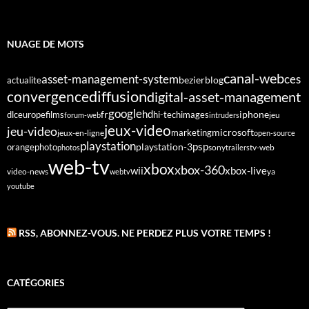
NUAGE DE MOTS
canal-web
asset-management-system
ces
bezier
blog
actualite
diffusion
convergence
digital-asset-management
google
fr
hd
dlc
europe
films
iphone
hi-tech
images
jeu
forum-web
intruders
jeux-video
jeu-video
microsoft
marketing
jeux-en-ligne
open-source
playstation
psp
orange
photo
playstation-3
sony
tv-web
photos
trailers
web-tv
xbox
xbox-360
wii
xbox-live
video-news
webtv
ya
youtube
RSS, ABONNEZ-VOUS. NE PERDEZ PLUS VOTRE TEMPS !
CATÉGORIES