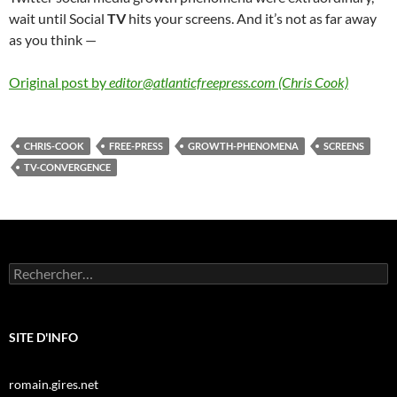
wait until Social
TV
hits your screens. And it’s not as far away
as you think —
Original post by
editor@atlanticfreepress.com (Chris Cook)
CHRIS-COOK
FREE-PRESS
GROWTH-PHENOMENA
SCREENS
TV-CONVERGENCE
Rechercher :
SITE D'INFO
romain.gires.net