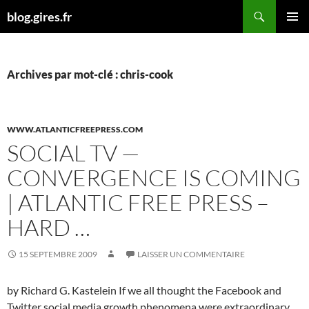
Aller
Recherche
blog.gires.fr
au
MENU
contenu
PRINCI
Archives par mot-clé : chris-cook
WWW.ATLANTICFREEPRESS.COM
SOCIAL TV —
CONVERGENCE IS COMING
| ATLANTIC FREE PRESS –
HARD …
15 SEPTEMBRE 2009
LAISSER UN COMMENTAIRE
by Richard G. Kastelein If we all thought the Facebook and
Twitter social media growth phenomena were extraordinary,