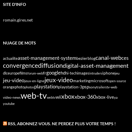
SITE D'INFO
romain.gires.net
NUAGE DE MOTS
canal-web
asset-management-system
ces
bezier
blog
actualite
diffusion
convergence
digital-asset-management
google
fr
hd
dlc
europe
films
iphone
hi-tech
images
jeu
forum-web
intruders
jeux-video
jeu-video
microsoft
marketing
jeux-en-ligne
open-source
playstation
psp
orange
photo
playstation-3
sony
tv-web
photos
trailers
web-tv
xbox
xbox-360
wii
xbox-live
video-news
webtv
ya
youtube
RSS, ABONNEZ-VOUS. NE PERDEZ PLUS VOTRE TEMPS !