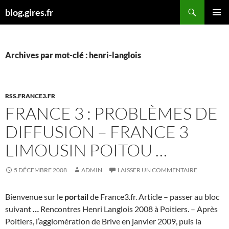
Aller
Recherche
blog.gires.fr
au
MENU
contenu
PRINCI
Archives par mot-clé : henri-langlois
RSS.FRANCE3.FR
FRANCE 3 : PROBLÈMES DE
DIFFUSION – FRANCE 3
LIMOUSIN POITOU …
5 DÉCEMBRE 2008
ADMIN
LAISSER UN COMMENTAIRE
Bienvenue sur le
portail
de France3.fr. Article – passer au bloc
suivant
…
Rencontres Henri Langlois 2008 à Poitiers. – Après
Poitiers, l’agglomération de Brive en janvier 2009, puis la