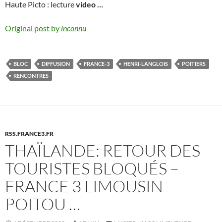
Haute Picto : lecture
video
…
Original post by
inconnu
BLOC
DIFFUSION
FRANCE-3
HENRI-LANGLOIS
POITIERS
RENCONTRES
RSS.FRANCE3.FR
THAÏLANDE: RETOUR DES
TOURISTES BLOQUÉS –
FRANCE 3 LIMOUSIN
POITOU …