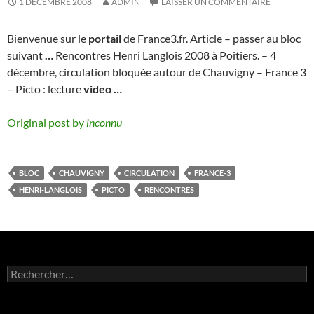
1 DÉCEMBRE 2008
ADMIN
LAISSER UN COMMENTAIRE
Bienvenue sur le
portail
de France3.fr. Article – passer au bloc
suivant
…
Rencontres Henri Langlois 2008 à Poitiers. – 4
décembre, circulation bloquée autour de Chauvigny – France 3
– Picto : lecture
video
…
Original post by
inconnu
BLOC
CHAUVIGNY
CIRCULATION
FRANCE-3
HENRI-LANGLOIS
PICTO
RENCONTRES
Rechercher :