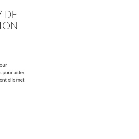
V DE
TION
pour
és pour aider
ent elle met