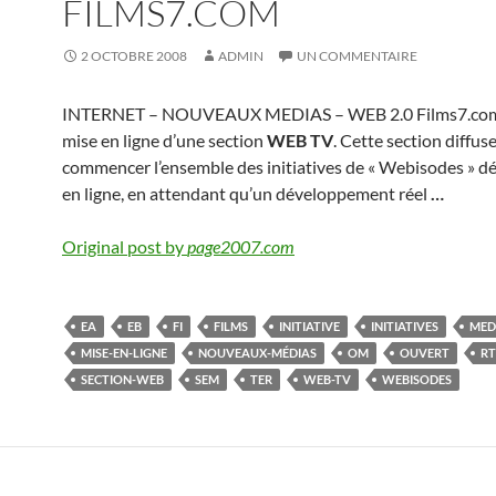
FILMS7.COM
2 OCTOBRE 2008
ADMIN
UN COMMENTAIRE
INTERNET – NOUVEAUX MEDIAS – WEB 2.0 Films7.com 
mise en ligne d’une section
WEB TV
. Cette section diffus
commencer l’ensemble des initiatives de « Webisodes » d
en ligne, en attendant qu’un développement réel
…
Original post by
page2007.com
EA
EB
FI
FILMS
INITIATIVE
INITIATIVES
MED
MISE-EN-LIGNE
NOUVEAUX-MÉDIAS
OM
OUVERT
RT
SECTION-WEB
SEM
TER
WEB-TV
WEBISODES