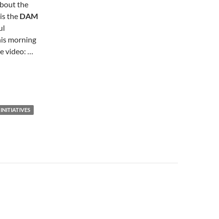
about the
is the
DAM
ul
his morning
e video: …
INITIATIVES