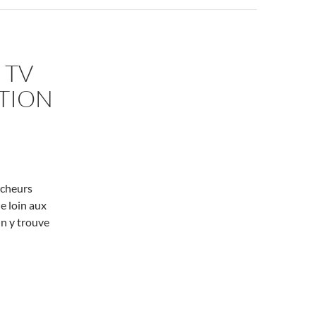
 TV
ATION
rcheurs
de loin aux
On y trouve