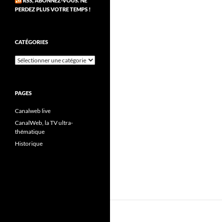
RSS, ABONNEZ-VOUS. NE
PERDEZ PLUS VOTRE TEMPS !
CATÉGORIES
Catégories
PAGES
Canalweb live
CanalWeb, la TV ultra-
thématique
Historique