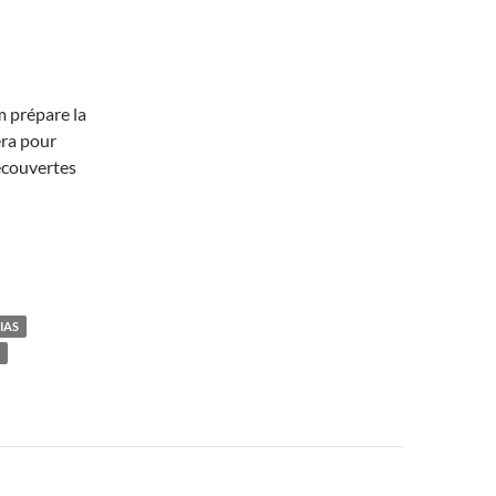
prépare la
era pour
écouvertes
IAS