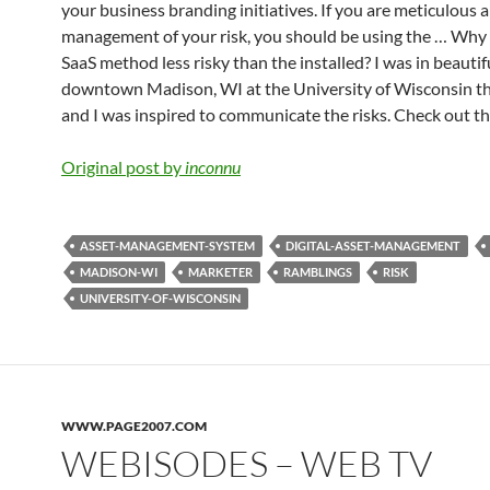
your business branding initiatives. If you are meticulous 
management of your risk, you should be using the … Why 
SaaS method less risky than the installed? I was in beautif
downtown Madison, WI at the University of Wisconsin t
and I was inspired to communicate the risks. Check out th
Original post by
inconnu
ASSET-MANAGEMENT-SYSTEM
DIGITAL-ASSET-MANAGEMENT
MADISON-WI
MARKETER
RAMBLINGS
RISK
UNIVERSITY-OF-WISCONSIN
WWW.PAGE2007.COM
WEBISODES – WEB TV