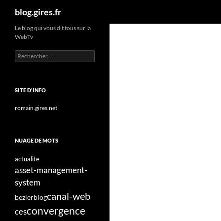
Recherche
blog.gires.fr
Aller
Le blog qui vous dit tous sur la
WebTv
au
contenu
Rechercher :
SITE D'INFO
romain.gires.net
NUAGE DE MOTS
actualite
asset-management-
system
canal-web
bezier
blog
convergence
ces