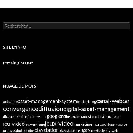
Rechercher :
SITE D'INFO
romain.gires.net
NUAGE DE MOTS
canal-web
asset-management-system
ces
bezier
blog
actualite
diffusion
convergence
digital-asset-management
google
fr
hd
dlc
europe
films
iphone
hi-tech
images
jeu
forum-web
intruders
jeux-video
jeu-video
microsoft
marketing
jeux-en-ligne
open-source
playstation
psp
orange
photo
playstation-3
sony
tv-web
photos
trailers