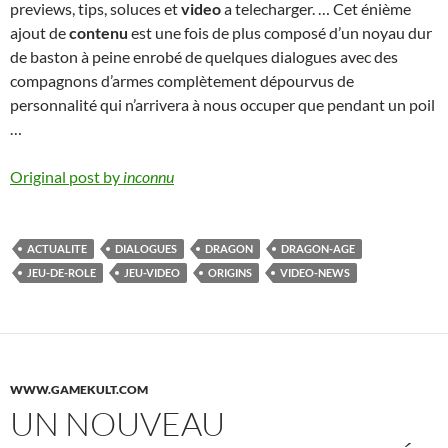
previews, tips, soluces et
video
a telecharger. … Cet énième
ajout de
contenu
est une fois de plus composé d’un noyau dur
de baston à peine enrobé de quelques dialogues avec des
compagnons d’armes complètement dépourvus de
personnalité qui n’arrivera à nous occuper que pendant un poil
…
Original post by
inconnu
ACTUALITE
DIALOGUES
DRAGON
DRAGON-AGE
JEU-DE-ROLE
JEU-VIDEO
ORIGINS
VIDEO-NEWS
WWW.GAMEKULT.COM
UN NOUVEAU