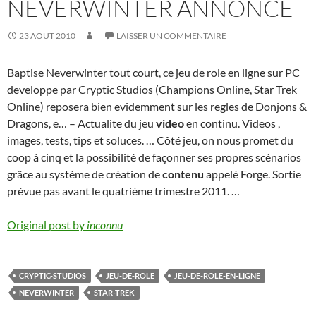
NEVERWINTER ANNONCÉ
23 AOÛT 2010
LAISSER UN COMMENTAIRE
Baptise Neverwinter tout court, ce jeu de role en ligne sur PC
developpe par Cryptic Studios (Champions Online, Star Trek
Online) reposera bien evidemment sur les regles de Donjons &
Dragons, e… – Actualite du jeu
video
en continu. Videos ,
images, tests, tips et soluces. … Côté jeu, on nous promet du
coop à cinq et la possibilité de façonner ses propres scénarios
grâce au système de création de
contenu
appelé Forge. Sortie
prévue pas avant le quatrième trimestre 2011. …
Original post by
inconnu
CRYPTIC-STUDIOS
JEU-DE-ROLE
JEU-DE-ROLE-EN-LIGNE
NEVERWINTER
STAR-TREK