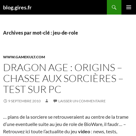
Aller
Recherche
blog.gires.fr
au
MENU
contenu
PRINCI
Archives par mot-clé : jeu-de-role
WWW.GAMEKULT.COM
DRAGON AGE : ORIGINS –
CHASSE AUX SORCIÈRES –
TEST SUR PC
9 SEPTEMBRE 2010
LAISSER UN COMMENTAIRE
… plans de la sorciere se retrouveraient au centre de la trame
d’une eventuelle suite au jeu de role de BioWare, il faudr… –
Retrouvez ici toute l’actualite du jeu
video
: news, tests,