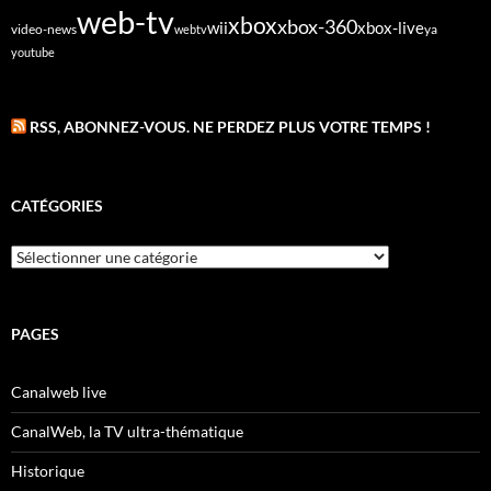
web-tv
xbox
xbox-360
wii
xbox-live
video-news
webtv
ya
youtube
RSS, ABONNEZ-VOUS. NE PERDEZ PLUS VOTRE TEMPS !
CATÉGORIES
Catégories
PAGES
Canalweb live
CanalWeb, la TV ultra-thématique
Historique