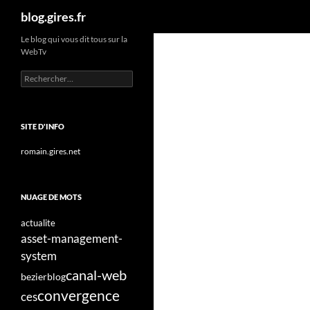
Recherche
blog.gires.fr
Aller
Le blog qui vous dit tous sur la
WebTv
au
contenu
Rechercher :
SITE D'INFO
romain.gires.net
NUAGE DE MOTS
actualite
asset-management-
system
canal-web
bezier
blog
convergence
ces