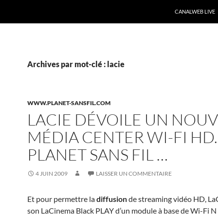
CANALWEB LIVE
Archives par mot-clé : lacie
WWW.PLANET-SANSFIL.COM
LACIE DÉVOILE UN NOU
MÉDIA CENTER WI-FI HD. 
PLANET SANS FIL …
4 JUIN 2009
LAISSER UN COMMENTAIRE
Et pour permettre la
diffusion
de streaming vidéo HD, LaC
son LaCinema Black PLAY d’un module à base de Wi-Fi N D