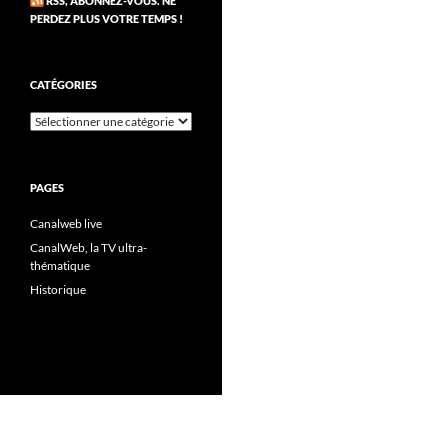
RSS, ABONNEZ-VOUS. NE
PERDEZ PLUS VOTRE TEMPS !
CATÉGORIES
Catégories
PAGES
Canalweb live
CanalWeb, la TV ultra-
thématique
Historique