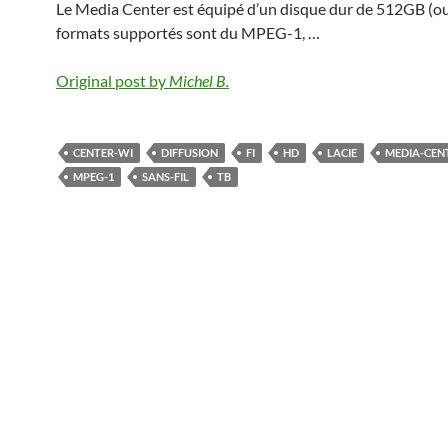
Le Media Center est équipé d’un disque dur de 512GB (ou
formats supportés sont du MPEG-1, …
Original post by
Michel B.
CENTER-WI
DIFFUSION
FI
HD
LACIE
MEDIA-CEN
MPEG-1
SANS-FIL
TB