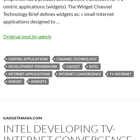
centric applications (widgets). The Widget Channel
Technology Brief defines widgets as: « small Internet
applications designed to …
Original post by
admin
CENTRIC-APPLICATIONS
CHANNEL-TECHNOLOGY
DEVELOPMENT-FRAMEWORK
GADGET
INTEL
INTERNET-APPLICATIONS
INTERNET-CONVERGENCE
TV-INTERNET
WIDGET
WIDGETS
GADGETMANIA.COM
INTEL DEVELOPING TV-
INTERNET CONVERGENCE