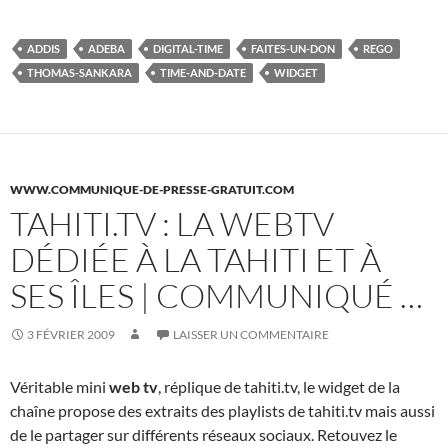
ADDIS
ADEBA
DIGITAL-TIME
FAITES-UN-DON
REGO
THOMAS-SANKARA
TIME-AND-DATE
WIDGET
WWW.COMMUNIQUE-DE-PRESSE-GRATUIT.COM
TAHITI.TV : LA WEBTV
DÉDIÉE À LA TAHITI ET À
SES ÎLES | COMMUNIQUÉ …
3 FÉVRIER 2009
LAISSER UN COMMENTAIRE
Véritable mini
web tv
, réplique de tahiti.tv, le widget de la
chaîne propose des extraits des playlists de tahiti.tv mais aussi
de le partager sur différents réseaux sociaux. Retouvez le