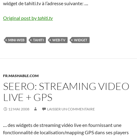
widget de tahiti.tv à l’adresse suivante:
…
Original post by
tahiti.tv
MINI-WEB
TAHITI
WEB-TV
WIDGET
FR.MASHABLE.COM
SEERO: STREAMING VIDEO
LIVE + GPS
12 MAI 2008
LAISSER UN COMMENTAIRE
…
des widgets de streaming vidéo live en fournissant une
fonctionnalité de localisation/mapping GPS dans ses players