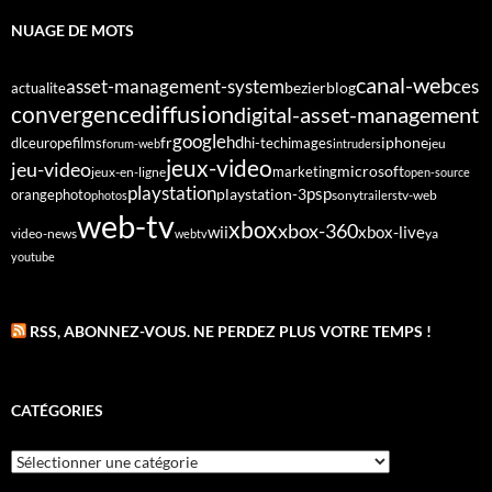
NUAGE DE MOTS
canal-web
asset-management-system
ces
bezier
blog
actualite
diffusion
convergence
digital-asset-management
google
fr
hd
dlc
europe
films
iphone
hi-tech
images
jeu
forum-web
intruders
jeux-video
jeu-video
microsoft
marketing
jeux-en-ligne
open-source
playstation
psp
orange
photo
playstation-3
sony
tv-web
photos
trailers
web-tv
xbox
xbox-360
wii
xbox-live
video-news
webtv
ya
youtube
RSS, ABONNEZ-VOUS. NE PERDEZ PLUS VOTRE TEMPS !
CATÉGORIES
Catégories