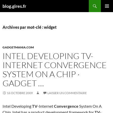
Aller
Recherche
blog.gires.fr
au
MENU
contenu
PRINCI
Archives par mot-clé : widget
GADGETMANIA.COM
INTEL DEVELOPING TV-
INTERNET CONVERGENCE
SYSTEM ON A CHIP ·
GADGET …
16 OCTOBRE 2009
LAISSER UN COMMENTAIRE
Intel Developing
TV
-Internet
Convergence
System On A
Chip. Intel has a product development framework for
TV
-