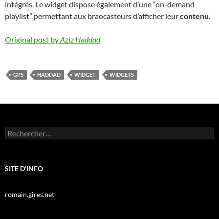
intégrés. Le widget dispose également d’une “on-demand
playlist” permettant aux braocasteurs d’afficher leur
contenu
.
Original post by
Aziz Haddad
GPS
HADDAD
WIDGET
WIDGETS
Rechercher :
SITE D'INFO
romain.gires.net