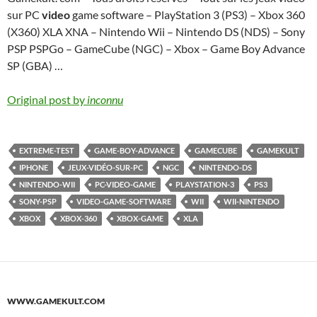
sur PC
video
game software – PlayStation 3 (PS3) – Xbox 360
(X360) XLA XNA – Nintendo Wii – Nintendo DS (NDS) – Sony
PSP PSPGo – GameCube (NGC) – Xbox – Game Boy Advance
SP (GBA) …
Original post by
inconnu
EXTREME-TEST
GAME-BOY-ADVANCE
GAMECUBE
GAMEKULT
IPHONE
JEUX-VIDÉO-SUR-PC
NGC
NINTENDO-DS
NINTENDO-WII
PC-VIDEO-GAME
PLAYSTATION-3
PS3
SONY-PSP
VIDEO-GAME-SOFTWARE
WII
WII-NINTENDO
XBOX
XBOX-360
XBOX-GAME
XLA
WWW.GAMEKULT.COM