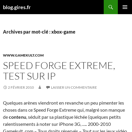
Aller
Recherche
blog.gires.fr
au
MENU
contenu
PRINCI
Archives par mot-clé : xbox-game
WWW.GAMEKULT.COM
SPEED FORGE EXTREME,
TEST SUR IP
2 FÉVRIER 2010
LAISSER UN COMMENTAIRE
Quelques arènes viendront en revanche un peu pimenter les
choses dans ce Speed Forge Extreme qui, malgré son manque
de
contenu
, séduit par sa plastique léchée (quelques petits
ralentissements à noter sur iPhone 3G,
….
2000-2010
Gamekult. com – Tous droits réservés – Tout sur les jeux vidéo