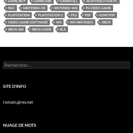
GAME-BOY
GAMECUBE
GAMEKULT
JEUX-VIDÉO-SUR-PC
NGC
NINTENDO-DS
NINTENDO-WII
PC-VIDEO-GAME
PLAYSTATION
PLAYSTATION-3
PS3
PSP
SONY-PSP
VIDEO-GAME-SOFTWARE
WII
WII-NINTENDO
XBOX
XBOX-360
XBOX-GAME
XLA
Rechercher :
SITE D'INFO
romain.gires.net
NUAGE DE MOTS