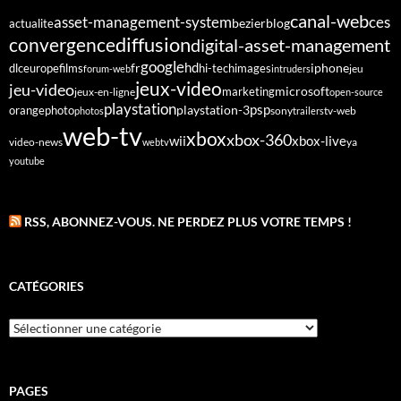
canal-web
asset-management-system
ces
bezier
blog
actualite
diffusion
convergence
digital-asset-management
google
fr
hd
dlc
europe
films
iphone
hi-tech
images
jeu
forum-web
intruders
jeux-video
jeu-video
microsoft
marketing
jeux-en-ligne
open-source
playstation
psp
orange
photo
playstation-3
sony
tv-web
photos
trailers
web-tv
xbox
xbox-360
wii
xbox-live
video-news
webtv
ya
youtube
RSS, ABONNEZ-VOUS. NE PERDEZ PLUS VOTRE TEMPS !
CATÉGORIES
Catégories
PAGES