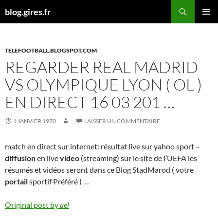
Aller
Recherche
blog.gires.fr
au
MENU
contenu
PRINCI
TELEFOOTBALL.BLOGSPOT.COM
REGARDER REAL MADRID
VS OLYMPIQUE LYON ( OL )
EN DIRECT 16 03 201 …
1 JANVIER 1970
LAISSER UN COMMENTAIRE
match en direct sur internet: résultat live sur yahoo sport –
diffusion
en live
video
(streaming) sur le site de l’UEFA les
résumés et vidéos seront dans ce Blog StadMarod ( votre
portail
sportif Préféré ) …
Original post by
ael