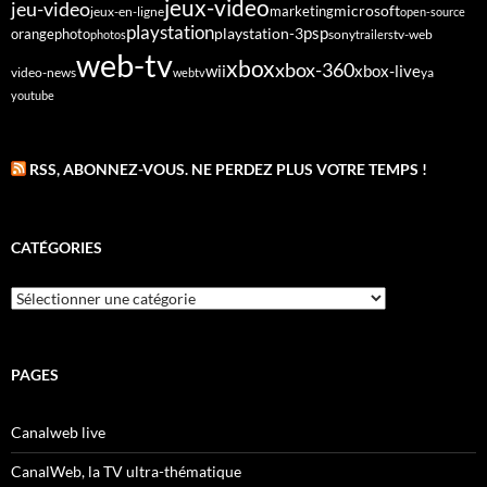
jeux-video
jeu-video
microsoft
marketing
jeux-en-ligne
open-source
playstation
psp
orange
photo
playstation-3
sony
tv-web
photos
trailers
web-tv
xbox
xbox-360
wii
xbox-live
video-news
webtv
ya
youtube
RSS, ABONNEZ-VOUS. NE PERDEZ PLUS VOTRE TEMPS !
CATÉGORIES
Catégories
PAGES
Canalweb live
CanalWeb, la TV ultra-thématique