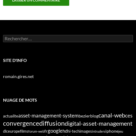
Rechercher :
SITE D'INFO
romain.gires.net
NUAGE DE MOTS
canal-web
asset-management-system
ces
bezier
blog
actualite
diffusion
convergence
digital-asset-management
google
fr
hd
dlc
europe
films
iphone
hi-tech
images
jeu
forum-web
intruders