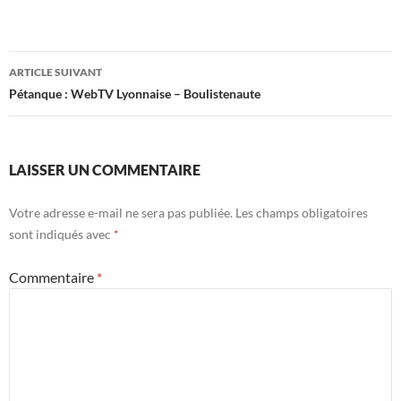
Navigation
ARTICLE SUIVANT
des
Pétanque : WebTV Lyonnaise – Boulistenaute
articles
LAISSER UN COMMENTAIRE
Votre adresse e-mail ne sera pas publiée.
Les champs obligatoires
sont indiqués avec
*
Commentaire
*