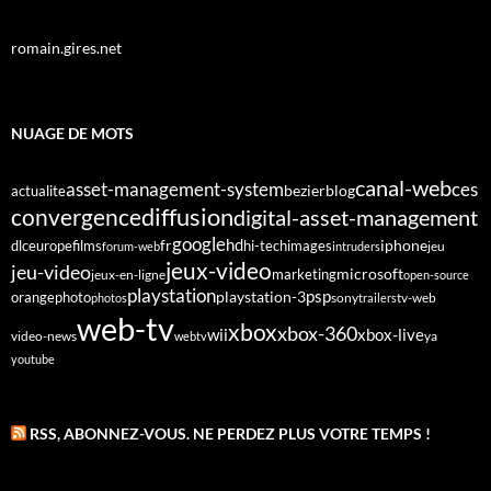
romain.gires.net
NUAGE DE MOTS
canal-web
asset-management-system
ces
bezier
blog
actualite
diffusion
convergence
digital-asset-management
google
fr
hd
dlc
europe
films
iphone
hi-tech
images
jeu
forum-web
intruders
jeux-video
jeu-video
microsoft
marketing
jeux-en-ligne
open-source
playstation
psp
orange
photo
playstation-3
sony
tv-web
photos
trailers
web-tv
xbox
xbox-360
wii
xbox-live
video-news
webtv
ya
youtube
RSS, ABONNEZ-VOUS. NE PERDEZ PLUS VOTRE TEMPS !