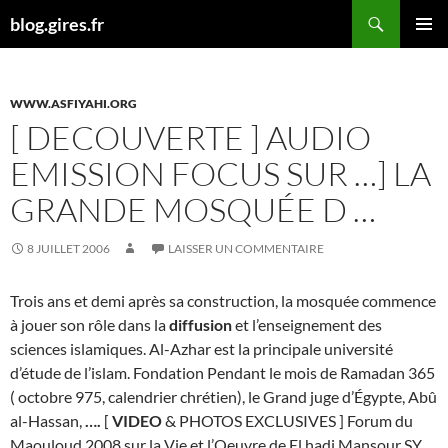
Aller
Recherche
blog.gires.fr
au
MENU
contenu
PRINCI
WWW.ASFIYAHI.ORG
[ DECOUVERTE ] AUDIO
EMISSION FOCUS SUR …] LA
GRANDE MOSQUÉE D …
8 JUILLET 2006
LAISSER UN COMMENTAIRE
Trois ans et demi après sa construction, la mosquée commence
à jouer son rôle dans la
diffusion
et l’enseignement des
sciences islamiques. Al-Azhar est la principale université
d’étude de l’islam. Fondation Pendant le mois de Ramadan 365
( octobre 975, calendrier chrétien), le Grand juge d’Égypte, Abû
al-Hassan,
….
[
VIDEO
& PHOTOS EXCLUSIVES ] Forum du
Maouloud 2008 sur la Vie et l’Oeuvre de El hadj Mansour SY