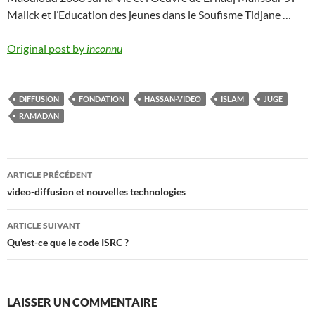
Malick et l’Education des jeunes dans le Soufisme Tidjane …
Original post by
inconnu
DIFFUSION
FONDATION
HASSAN-VIDEO
ISLAM
JUGE
RAMADAN
Navigation
ARTICLE PRÉCÉDENT
des
video-diffusion et nouvelles technologies
articles
ARTICLE SUIVANT
Qu'est-ce que le code ISRC ?
LAISSER UN COMMENTAIRE