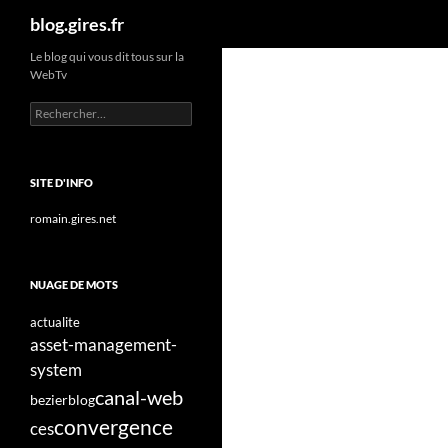
Recherche
blog.gires.fr
Aller
Le blog qui vous dit tous sur la
WebTv
au
contenu
Rechercher :
SITE D'INFO
romain.gires.net
NUAGE DE MOTS
actualite
asset-management-
system
canal-web
bezier
blog
convergence
ces