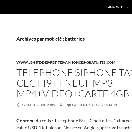
CANALWEB LIVE
Archives par mot-clé : batteries
WWW.LE-SITE-DES-PETITES-ANNONCES-GRATUITES.COM
TELEPHONE SIPHONE TA
CECT I9++ NEUF MP3
MP4+VIDEO+CARTE 4GB
17 SEPTEMBRE 2009
LAISSER UN COMMENTAIRE
Contenu
du colis : 1 telephone i9++. 2 batteries. 1 charge
cable USB. 1 kit pieton. Notice en Anglais,apres votre ach