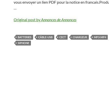
vous envoyer un lien PDF pour la notice en francais.Produ
…
Original post by
Annonces de Annonces
BATTERIES
CÂBLE-USB
CECT
CHARGEUR
MP3-MP4
SIPHONE