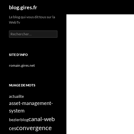
Recherche
blog.gires.fr
Aller
Le blog qui vous dit tous sur la
WebTv
au
contenu
Rechercher :
SITE D'INFO
romain.gires.net
NUAGE DE MOTS
actualite
asset-management-
system
canal-web
bezier
blog
convergence
ces