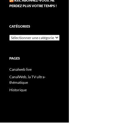
RSS, ABONNEZ-VOUS. NE
PERDEZ PLUS VOTRE TEMPS !
CATÉGORIES
Catégories
PAGES
Canalweb live
CanalWeb, la TV ultra-
thématique
Historique