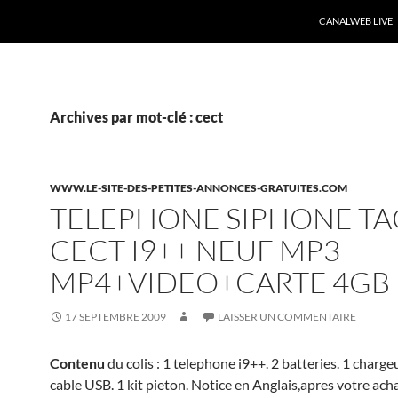
CANALWEB LIVE
Archives par mot-clé : cect
WWW.LE-SITE-DES-PETITES-ANNONCES-GRATUITES.COM
TELEPHONE SIPHONE TA
CECT I9++ NEUF MP3
MP4+VIDEO+CARTE 4GB
17 SEPTEMBRE 2009
LAISSER UN COMMENTAIRE
Contenu
du colis : 1 telephone i9++. 2 batteries. 1 charge
cable USB. 1 kit pieton. Notice en Anglais,apres votre ach