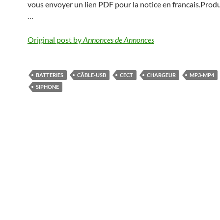
vous envoyer un lien PDF pour la notice en francais.Produ
…
Original post by
Annonces de Annonces
BATTERIES
CÂBLE-USB
CECT
CHARGEUR
MP3-MP4
SIPHONE