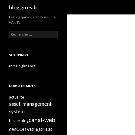
Recherche
blog.gires.fr
Aller
Le blog qui vous dit tous sur la
WebTv
au
contenu
Rechercher :
SITE D'INFO
romain.gires.net
NUAGE DE MOTS
actualite
asset-management-
system
canal-web
bezier
blog
convergence
ces