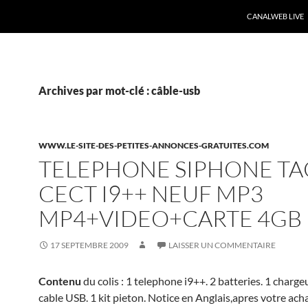
CANALWEB LIVE
Archives par mot-clé : câble-usb
WWW.LE-SITE-DES-PETITES-ANNONCES-GRATUITES.COM
TELEPHONE SIPHONE TA
CECT I9++ NEUF MP3
MP4+VIDEO+CARTE 4GB
17 SEPTEMBRE 2009
LAISSER UN COMMENTAIRE
Contenu
du colis : 1 telephone i9++. 2 batteries. 1 charge
cable USB. 1 kit pieton. Notice en Anglais,apres votre ach