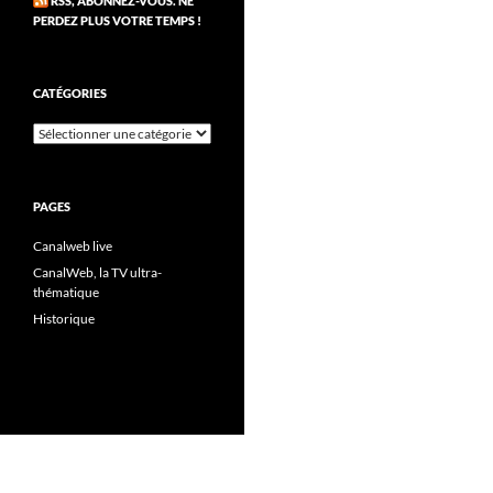
RSS, ABONNEZ-VOUS. NE
PERDEZ PLUS VOTRE TEMPS !
CATÉGORIES
Catégories
PAGES
Canalweb live
CanalWeb, la TV ultra-
thématique
Historique