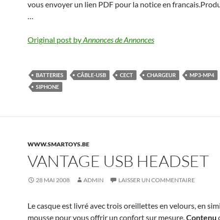
vous envoyer un lien PDF pour la notice en francais.Produ
…
Original post by
Annonces de Annonces
BATTERIES
CÂBLE-USB
CECT
CHARGEUR
MP3-MP4
SIPHONE
WWW.SMARTOYS.BE
VANTAGE USB HEADSET
28 MAI 2008
ADMIN
LAISSER UN COMMENTAIRE
Le casque est livré avec trois oreillettes en velours, en simi
mousse pour vous offrir un confort sur mesure.
Contenu