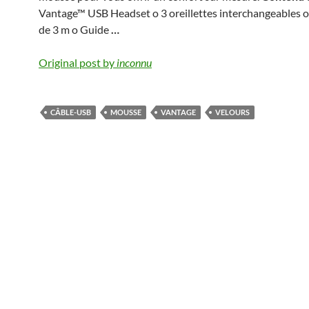
Vantage™ USB Headset o 3 oreillettes interchangeables 
de 3 m o Guide
…
Original post by
inconnu
CÂBLE-USB
MOUSSE
VANTAGE
VELOURS