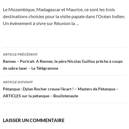
Le Mozambique, Madagascar et Maurice, ce sont les trois
destinations choisies pour la visite papale dans l’Océan Indien.
Un événement à vivre sur Réunion la …
Navigation
ARTICLE PRÉCÉDENT
des
Rennes – Portrait. A Rennes, le père Nicolas Guillou prêche à coups
de sabre laser – Le Télégramme
articles
ARTICLE SUIVANT
Pétanque : Dylan Rocher creuse l’écart ! – Masters de Pétanque –
ARTICLES sur la pétanque – Boulistenaute
LAISSER UN COMMENTAIRE