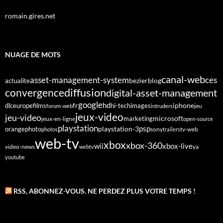
romain.gires.net
NUAGE DE MOTS
canal-web
asset-management-system
ces
bezier
blog
actualite
diffusion
convergence
digital-asset-management
google
fr
hd
dlc
europe
films
iphone
hi-tech
images
jeu
forum-web
intruders
jeux-video
jeu-video
microsoft
marketing
jeux-en-ligne
open-source
playstation
psp
orange
photo
playstation-3
sony
tv-web
photos
trailers
web-tv
xbox
xbox-360
wii
xbox-live
video-news
webtv
ya
youtube
RSS, ABONNEZ-VOUS. NE PERDEZ PLUS VOTRE TEMPS !