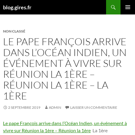
Aller
Recherche
blog.gires.fr
au
MENU
contenu
PRINCI
NON CLASSÉ
LE PAPE FRANÇOIS ARRIVE
DANS L’OCÉAN INDIEN, UN
ÉVÉNEMENT À VIVRE SUR
RÉUNION LA 1ÈRE –
RÉUNION LA 1ÈRE – LA
1ÈRE
2 SEPTEMBRE 2019
ADMIN
LAISSER UN COMMENTAIRE
Le pape François arrive dans l’Océan Indien, un événement à
vivre sur Réunion la 1ère – Réunion la 1ère
La 1ère